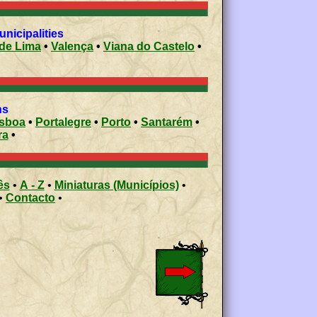
 municipalities
de Lima
•
Valença
•
Viana do Castelo
•
ons
isboa
•
Portalegre
•
Porto
•
Santarém
•
ra
•
ês
•
A - Z
•
Miniaturas (Municípios)
•
•
Contacto
•