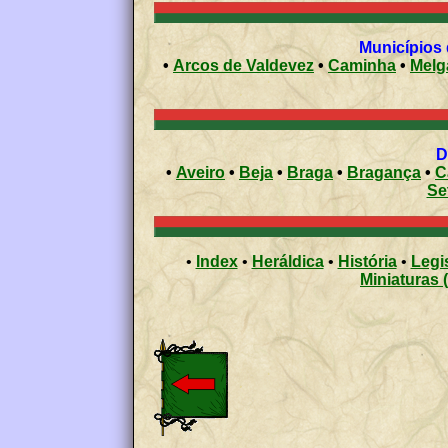
•
Arcos de Valdevez
•
Caminha
•
Melg
•
Aveiro
•
Beja
•
Braga
•
Bragança
•
C
Se
•
Index
•
Heráldica
•
História
•
Legi
Miniaturas 