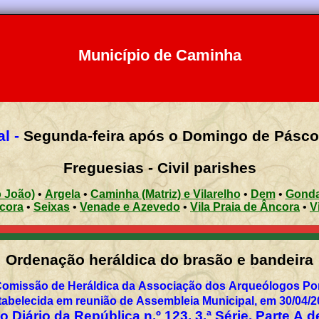
Município de Caminha
l -
Segunda-feira após o Domingo de Pásc
Freguesias - Civil parishes
ão João)
•
Argela
•
Caminha (Matriz) e Vilarelho
•
Dem
•
Âncora
•
Seixas
•
Venade e Azevedo
•
Vila Praia de Âncora
•
Ordenação heráldica do brasão e bandeira
Comissão de Heráldica da Associação dos Arqueólogos Por
tabelecida em reunião de Assembleia Municipal, em 30/04/2
 Diário da República n.º 123, 3.ª Série, Parte A 