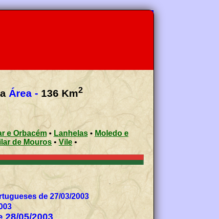
2
oa
Área -
136
Km
Gondar e Orbacém
•
Lanhelas
•
Moledo e
Vilar de Mouros
•
Vile
•
tugueses de 27/03/2003
003
de 28/05/2003