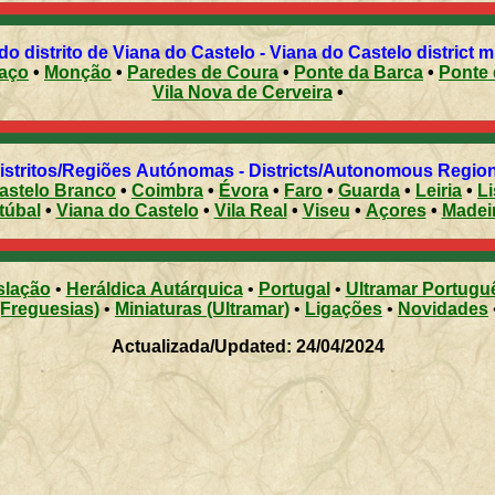
Municípios do distrito de Viana do Castelo - Viana do Castelo district
aço
•
Monção
•
Paredes de Coura
•
Ponte da Barca
•
Ponte 
Vila Nova de Cerveira
•
Distritos/Regiões Autónomas - Districts/Autonomous Regi
astelo Branco
•
Coimbra
•
Évora
•
Faro
•
Guarda
•
Leiria
•
L
túbal
•
Viana do Castelo
•
Vila Real
•
Viseu
•
Açores
•
Madei
slação
•
Heráldica Autárquica
•
Portugal
•
Ultramar Portugu
(Freguesias)
•
Miniaturas (Ultramar)
•
Ligações
•
Novidades
Actualizada/Updated: 24/04/2024