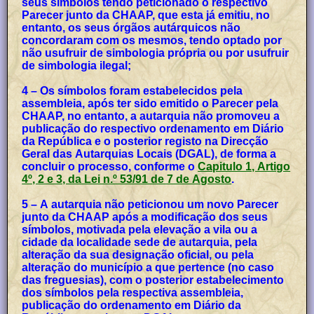
seus símbolos tendo peticionado o respectivo
Parecer junto da CHAAP, que esta já emitiu, no
entanto, os seus órgãos autárquicos não
concordaram com os mesmos, tendo optado por
não usufruir de simbologia própria ou por usufruir
de simbologia ilegal;
4 – Os símbolos foram estabelecidos pela
assembleia, após ter sido emitido o Parecer pela
CHAAP, no entanto, a autarquia não promoveu a
publicação do respectivo ordenamento em Diário
da República e o posterior registo na Direcção
Geral das Autarquias Locais (DGAL), de forma a
concluir o processo, conforme o
Capitulo 1, Artigo
4º, 2 e 3, da Lei n.º 53/91 de 7 de Agosto
.
5 – A autarquia não peticionou um novo Parecer
junto da CHAAP após a modificação dos seus
símbolos, motivada pela elevação a vila ou a
cidade da localidade sede de autarquia, pela
alteração da sua designação oficial, ou pela
alteração do município a que pertence (no caso
das freguesias), com o posterior estabelecimento
dos símbolos pela respectiva assembleia,
publicação do ordenamento em Diário da