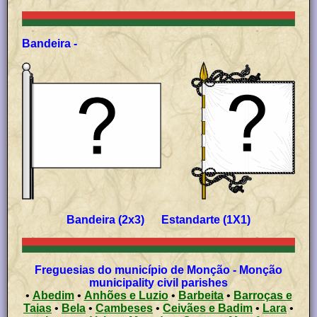
Bandeira -
Bandeira (2x3) Estandarte (1X1)
Freguesias do município de Monção - Monção
municipality civil parishes
•
Abedim
•
Anhões e Luzio
•
Barbeita
•
Barroças e
Taias
•
Bela
•
Cambeses
•
Ceivães e Badim
•
Lara
•