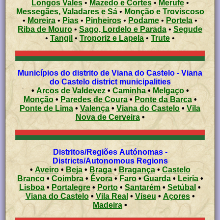
Longos Vales
•
Mazedo e Cortes
•
Merufe
•
Messegães, Valadares e Sá
•
Monção e Troviscoso
•
Moreira
•
Pias
•
Pinheiros
•
Podame
•
Portela
•
Riba de Mouro
•
Sago, Lordelo e Parada
•
Segude
•
Tangil
•
Troporiz e Lapela
•
Trute
•
Municípios do distrito de Viana do Castelo - Viana
do Castelo district municipalities
•
Arcos de Valdevez
•
Caminha
•
Melgaço
•
Monção
•
Paredes de Coura
•
Ponte da Barca
•
Ponte de Lima
•
Valença
•
Viana do Castelo
•
Vila
Nova de Cerveira
•
Distritos/Regiões Autónomas -
Districts/Autonomous Regions
•
Aveiro
•
Beja
•
Braga
•
Bragança
•
Castelo
Branco
•
Coimbra
•
Évora
•
Faro
•
Guarda
•
Leiria
•
Lisboa
•
Portalegre
•
Porto
•
Santarém
•
Setúbal
•
Viana do Castelo
•
Vila Real
•
Viseu
•
Açores
•
Madeira
•