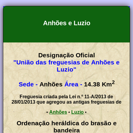
Anhões e Luzio
Designação Oficial
"União das freguesias de Anhões e
Luzio"
2
Sede -
Anhões
Área -
14.38
Km
Freguesia criada pela Lei n.º 11-A/2013 de
28/01/2013 que agregou as antigas freguesias de
•
Anhões
•
Luzio
•
Ordenação heráldica do brasão e
bandeira