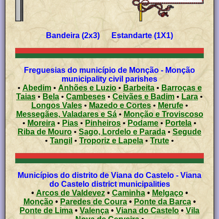
Bandeira (2x3) Estandarte (1X1)
Freguesias do município de Monção - Monção
municipality civil parishes
•
Abedim
•
Anhões e Luzio
•
Barbeita
•
Barroças e
Taias
•
Bela
•
Cambeses
•
Ceivães e Badim
•
Lara
•
Longos Vales
•
Mazedo e Cortes
•
Merufe
•
Messegães, Valadares e Sá
•
Monção e Troviscoso
•
Moreira
•
Pias
•
Pinheiros
•
Podame
•
Portela
•
Riba de Mouro
•
Sago, Lordelo e Parada
•
Segude
•
Tangil
•
Troporiz e Lapela
•
Trute
•
Municípios do distrito de Viana do Castelo - Viana
do Castelo district municipalities
•
Arcos de Valdevez
•
Caminha
•
Melgaço
•
Monção
•
Paredes de Coura
•
Ponte da Barca
•
Ponte de Lima
•
Valença
•
Viana do Castelo
•
Vila