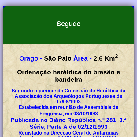
Segude
2
Orago -
São Paio
Área -
2.6
Km
Ordenação heráldica do brasão e
bandeira
Segundo o parecer da Comissão de Heráldica da
Associação dos Arqueólogos Portugueses de
17/08/1993
Estabelecida em reunião de Assembleia de
Freguesia, em 03/10/1993
Publicada no Diário República n.º 281, 3.ª
Série, Parte A de 02/12/1993
Registado na Direcção Geral de Autarquias