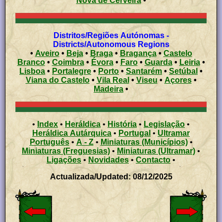
Nova de Cerveira
•
Distritos/Regiões Autónomas -
Districts/Autonomous Regions
•
Aveiro
•
Beja
•
Braga
•
Bragança
•
Castelo
Branco
•
Coimbra
•
Évora
•
Faro
•
Guarda
•
Leiria
•
Lisboa
•
Portalegre
•
Porto
•
Santarém
•
Setúbal
•
Viana do Castelo
•
Vila Real
•
Viseu
•
Açores
•
Madeira
•
•
Index
•
Heráldica
•
História
•
Legislação
•
Heráldica Autárquica
•
Portugal
•
Ultramar
Português
•
A - Z
•
Miniaturas (Municípios)
•
Miniaturas (Freguesias)
•
Miniaturas (Ultramar)
•
Ligações
•
Novidades
•
Contacto
•
Actualizada/Updated: 08/12/2025