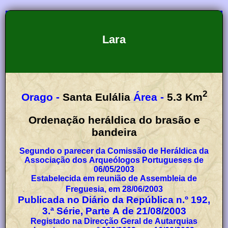
Lara
2
Orago -
Santa Eulália
Área -
5.3
Km
Ordenação heráldica do brasão e
bandeira
Segundo o parecer da Comissão de Heráldica da
Associação dos Arqueólogos Portugueses de
06/05/2003
Estabelecida em reunião de Assembleia de
Freguesia, em 28/06/2003
Publicada no Diário da República n.º 192,
3.ª Série, Parte A de 21/08/2003
Registado na Direcção Geral de Autarquias