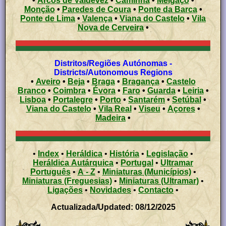
•
Arcos de Valdevez
•
Caminha
•
Melgaço
•
Monção
•
Paredes de Coura
•
Ponte da Barca
•
Ponte de Lima
•
Valença
•
Viana do Castelo
•
Vila
Nova de Cerveira
•
Distritos/Regiões Autónomas -
Districts/Autonomous Regions
•
Aveiro
•
Beja
•
Braga
•
Bragança
•
Castelo
Branco
•
Coimbra
•
Évora
•
Faro
•
Guarda
•
Leiria
•
Lisboa
•
Portalegre
•
Porto
•
Santarém
•
Setúbal
•
Viana do Castelo
•
Vila Real
•
Viseu
•
Açores
•
Madeira
•
•
Index
•
Heráldica
•
História
•
Legislação
•
Heráldica Autárquica
•
Portugal
•
Ultramar
Português
•
A - Z
•
Miniaturas (Municípios)
•
Miniaturas (Freguesias)
•
Miniaturas (Ultramar)
•
Ligações
•
Novidades
•
Contacto
•
Actualizada/Updated: 08/12/2025