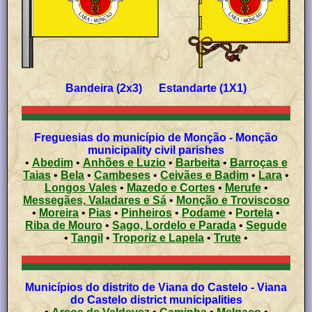
Bandeira (2x3) Estandarte (1X1)
Freguesias do município de Monção - Monção
municipality civil parishes
•
Abedim
•
Anhões e Luzio
•
Barbeita
•
Barroças e
Taias
•
Bela
•
Cambeses
•
Ceivães e Badim
•
Lara
•
Longos Vales
•
Mazedo e Cortes
•
Merufe
•
Messegães, Valadares e Sá
•
Monção e Troviscoso
•
Moreira
•
Pias
•
Pinheiros
•
Podame
•
Portela
•
Riba de Mouro
•
Sago, Lordelo e Parada
•
Segude
•
Tangil
•
Troporiz e Lapela
•
Trute
•
Municípios do distrito de Viana do Castelo - Viana
do Castelo district municipalities