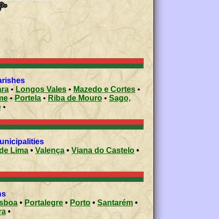
arishes
ara
•
Longos Vales
•
Mazedo e Cortes
•
me
•
Portela
•
Riba de Mouro
•
Sago,
e
•
 municipalities
de Lima
•
Valença
•
Viana do Castelo
•
ons
isboa
•
Portalegre
•
Porto
•
Santarém
•
ra
•