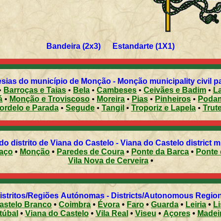
Bandeira (2x3) Estandarte (1X1)
sias do município de Monção - Monção municipality civil p
•
Barroças e Taias
•
Bela
•
Cambeses
•
Ceivães e Badim
•
L
á
•
Monção e Troviscoso
•
Moreira
•
Pias
•
Pinheiros
•
Poda
ordelo e Parada
•
Segude
•
Tangil
•
Troporiz e Lapela
•
Trut
Municípios do distrito de Viana do Castelo - Viana do Castelo district
aço
•
Monção
•
Paredes de Coura
•
Ponte da Barca
•
Ponte 
Vila Nova de Cerveira
•
Distritos/Regiões Autónomas - Districts/Autonomous Regi
astelo Branco
•
Coimbra
•
Évora
•
Faro
•
Guarda
•
Leiria
•
L
túbal
•
Viana do Castelo
•
Vila Real
•
Viseu
•
Açores
•
Madei