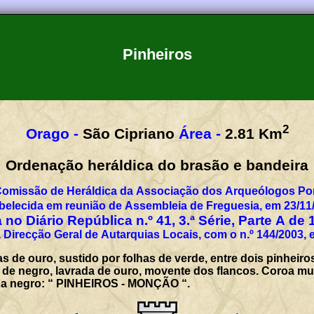
Pinheiros
2
Orago -
São Cipriano
Área -
2.81
Km
Ordenação heráldica do brasão e bandeira
Comissão de Heráldica da Associação dos Arqueólogos Por
belecida em reunião de Assembleia de Freguesia, em 23/11
 no Diário República n.º 41, 3.ª Série, Parte A de 
 Direcção Geral de Autarquias Locais, com o n.º 144/2003, 
s de ouro, sustido por folhas de verde, entre dois pinheiro
 negro, lavrada de ouro, movente dos flancos. Coroa mural 
 a negro: “ PINHEIROS - MONÇÃO “.