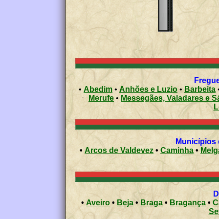
Fregue
•
Abedim
•
Anhões e Luzio
•
Barbeita
Merufe
•
Messegães, Valadares e S
L
•
Arcos de Valdevez
•
Caminha
•
Melg
•
Aveiro
•
Beja
•
Braga
•
Bragança
•
C
Se