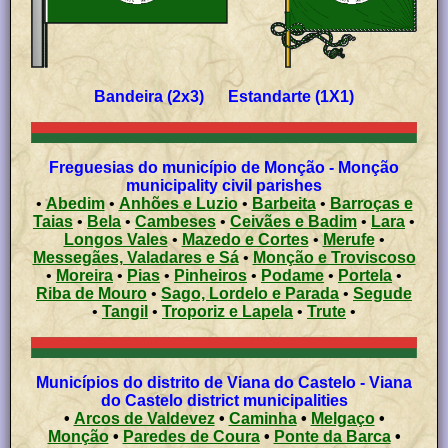
Bandeira (2x3) Estandarte (1X1)
Freguesias do município de Monção - Monção
municipality civil parishes
•
Abedim
•
Anhões e Luzio
•
Barbeita
•
Barroças e
Taias
•
Bela
•
Cambeses
•
Ceivães e Badim
•
Lara
•
Longos Vales
•
Mazedo e Cortes
•
Merufe
•
Messegães, Valadares e Sá
•
Monção e Troviscoso
•
Moreira
•
Pias
•
Pinheiros
•
Podame
•
Portela
•
Riba de Mouro
•
Sago, Lordelo e Parada
•
Segude
•
Tangil
•
Troporiz e Lapela
•
Trute
•
Municípios do distrito de Viana do Castelo - Viana
do Castelo district municipalities
•
Arcos de Valdevez
•
Caminha
•
Melgaço
•
Monção
•
Paredes de Coura
•
Ponte da Barca
•