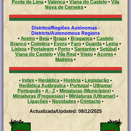
Ponte de Lima
•
Valença
•
Viana do Castelo
•
Vila
Nova de Cerveira
•
Distritos/Regiões Autónomas -
Districts/Autonomous Regions
•
Aveiro
•
Beja
•
Braga
•
Bragança
•
Castelo
Branco
•
Coimbra
•
Évora
•
Faro
•
Guarda
•
Leiria
•
Lisboa
•
Portalegre
•
Porto
•
Santarém
•
Setúbal
•
Viana do Castelo
•
Vila Real
•
Viseu
•
Açores
•
Madeira
•
•
Index
•
Heráldica
•
História
•
Legislação
•
Heráldica Autárquica
•
Portugal
•
Ultramar
Português
•
A - Z
•
Miniaturas (Municípios)
•
Miniaturas (Freguesias)
•
Miniaturas (Ultramar)
•
Ligações
•
Novidades
•
Contacto
•
Actualizada/Updated: 08/12/2025