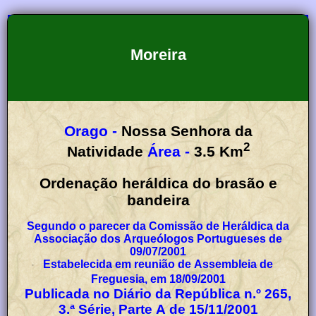
Moreira
Orago -
Nossa Senhora da
2
Natividade
Área -
3.5
Km
Ordenação heráldica do brasão e
bandeira
Segundo o parecer da Comissão de Heráldica da
Associação dos Arqueólogos Portugueses de
09/07/2001
Estabelecida em reunião de Assembleia de
Freguesia, em 18/09/2001
Publicada no Diário da República n.º 265,
3.ª Série, Parte A de 15/11/2001