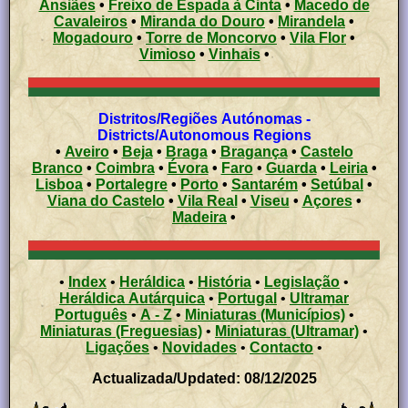
Ansiães
•
Freixo de Espada à Cinta
•
Macedo de
Cavaleiros
•
Miranda do Douro
•
Mirandela
•
Mogadouro
•
Torre de Moncorvo
•
Vila Flor
•
Vimioso
•
Vinhais
•
Distritos/Regiões Autónomas -
Districts/Autonomous Regions
•
Aveiro
•
Beja
•
Braga
•
Bragança
•
Castelo
Branco
•
Coimbra
•
Évora
•
Faro
•
Guarda
•
Leiria
•
Lisboa
•
Portalegre
•
Porto
•
Santarém
•
Setúbal
•
Viana do Castelo
•
Vila Real
•
Viseu
•
Açores
•
Madeira
•
•
Index
•
Heráldica
•
História
•
Legislação
•
Heráldica Autárquica
•
Portugal
•
Ultramar
Português
•
A - Z
•
Miniaturas (Municípios)
•
Miniaturas (Freguesias)
•
Miniaturas (Ultramar)
•
Ligações
•
Novidades
•
Contacto
•
Actualizada/Updated: 08/12/2025