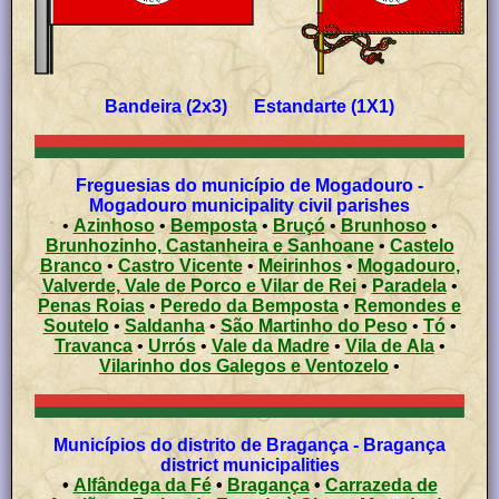
Bandeira (2x3) Estandarte (1X1)
Freguesias do município de Mogadouro -
Mogadouro municipality civil parishes
•
Azinhoso
•
Bemposta
•
Bruçó
•
Brunhoso
•
Brunhozinho, Castanheira e Sanhoane
•
Castelo
Branco
•
Castro Vicente
•
Meirinhos
•
Mogadouro,
Valverde, Vale de Porco e Vilar de Rei
•
Paradela
•
Penas Roias
•
Peredo da Bemposta
•
Remondes e
Soutelo
•
Saldanha
•
São Martinho do Peso
•
Tó
•
Travanca
•
Urrós
•
Vale da Madre
•
Vila de Ala
•
Vilarinho dos Galegos e Ventozelo
•
Municípios do distrito de Bragança - Bragança
district municipalities
•
Alfândega da Fé
•
Bragança
•
Carrazeda de