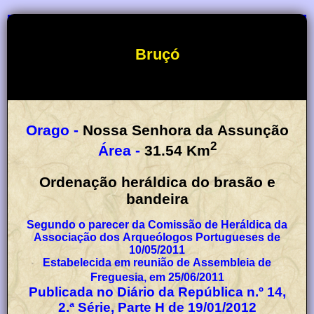
Bruçó
Orago -
Nossa Senhora da Assunção
2
Área -
31.54
Km
Ordenação heráldica do brasão e
bandeira
Segundo o parecer da Comissão de Heráldica da
Associação dos Arqueólogos Portugueses de
10/05/2011
Estabelecida em reunião de Assembleia de
Freguesia, em 25/06/2011
Publicada no Diário da República n.º 14,
2.ª Série, Parte H de 19/01/2012