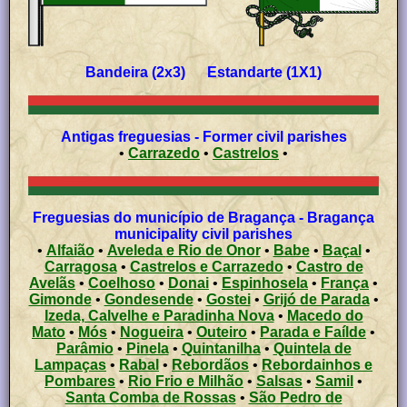
Bandeira (2x3) Estandarte (1X1)
Antigas freguesias - Former civil parishes
•
Carrazedo
•
Castrelos
•
Freguesias do município de Bragança - Bragança
municipality civil parishes
•
Alfaião
•
Aveleda e Rio de Onor
•
Babe
•
Baçal
•
Carragosa
•
Castrelos e Carrazedo
•
Castro de
Avelãs
•
Coelhoso
•
Donai
•
Espinhosela
•
França
•
Gimonde
•
Gondesende
•
Gostei
•
Grijó de Parada
•
Izeda, Calvelhe e Paradinha Nova
•
Macedo do
Mato
•
Mós
•
Nogueira
•
Outeiro
•
Parada e Faílde
•
Parâmio
•
Pinela
•
Quintanilha
•
Quintela de
Lampaças
•
Rabal
•
Rebordãos
•
Rebordainhos e
Pombares
•
Rio Frio e Milhão
•
Salsas
•
Samil
•
Santa Comba de Rossas
•
São Pedro de