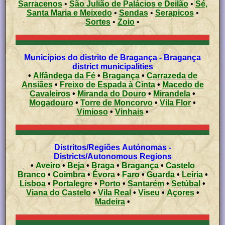
Sarracenos
•
São Julião de Palácios e Deilão
•
Sé,
Santa Maria e Meixedo
•
Sendas
•
Serapicos
•
Sortes
•
Zoio
•
Municípios do distrito de Bragança - Bragança
district municipalities
•
Alfândega da Fé
•
Bragança
•
Carrazeda de
Ansiães
•
Freixo de Espada à Cinta
•
Macedo de
Cavaleiros
•
Miranda do Douro
•
Mirandela
•
Mogadouro
•
Torre de Moncorvo
•
Vila Flor
•
Vimioso
•
Vinhais
•
Distritos/Regiões Autónomas -
Districts/Autonomous Regions
•
Aveiro
•
Beja
•
Braga
•
Bragança
•
Castelo
Branco
•
Coimbra
•
Évora
•
Faro
•
Guarda
•
Leiria
•
Lisboa
•
Portalegre
•
Porto
•
Santarém
•
Setúbal
•
Viana do Castelo
•
Vila Real
•
Viseu
•
Açores
•
Madeira
•