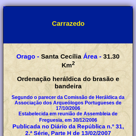
Carrazedo
Orago -
Santa Cecília
Área -
31.30
2
Km
Ordenação heráldica do brasão e
bandeira
Segundo o parecer da Comissão de Heráldica da
Associação dos Arqueólogos Portugueses de
17/10/2006
Estabelecida em reunião de Assembleia de
Freguesia, em 30/12/2006
Publicada no Diário da República n.º 31,
2.ª Série, Parte H de 13/02/2007