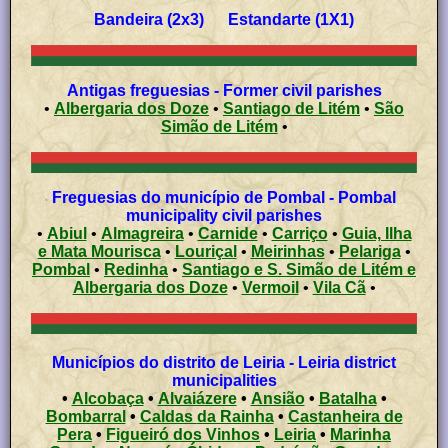
Bandeira (2x3) Estandarte (1X1)
Antigas freguesias - Former civil parishes
•
Albergaria dos Doze
•
Santiago de Litém
•
São
Simão de Litém
•
Freguesias do município de Pombal - Pombal
municipality civil parishes
•
Abiul
•
Almagreira
•
Carnide
•
Carriço
•
Guia, Ilha
e Mata Mourisca
•
Louriçal
•
Meirinhas
•
Pelariga
•
Pombal
•
Redinha
•
Santiago e S. Simão de Litém e
Albergaria dos Doze
•
Vermoil
•
Vila Cã
•
Municípios do distrito de Leiria - Leiria district
municipalities
•
Alcobaça
•
Alvaiázere
•
Ansião
•
Batalha
•
Bombarral
•
Caldas da Rainha
•
Castanheira de
Pera
•
Figueiró dos Vinhos
•
Leiria
•
Marinha