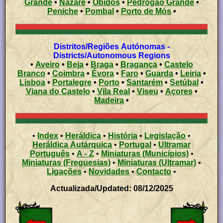
Grande
•
Nazaré
•
Óbidos
•
Pedrógão Grande
•
Peniche
•
Pombal
•
Porto de Mós
•
Distritos/Regiões Autónomas -
Districts/Autonomous Regions
•
Aveiro
•
Beja
•
Braga
•
Bragança
•
Castelo
Branco
•
Coimbra
•
Évora
•
Faro
•
Guarda
•
Leiria
•
Lisboa
•
Portalegre
•
Porto
•
Santarém
•
Setúbal
•
Viana do Castelo
•
Vila Real
•
Viseu
•
Açores
•
Madeira
•
•
Index
•
Heráldica
•
História
•
Legislação
•
Heráldica Autárquica
•
Portugal
•
Ultramar
Português
•
A - Z
•
Miniaturas (Municípios)
•
Miniaturas (Freguesias)
•
Miniaturas (Ultramar)
•
Ligações
•
Novidades
•
Contacto
•
Actualizada/Updated: 08/12/2025