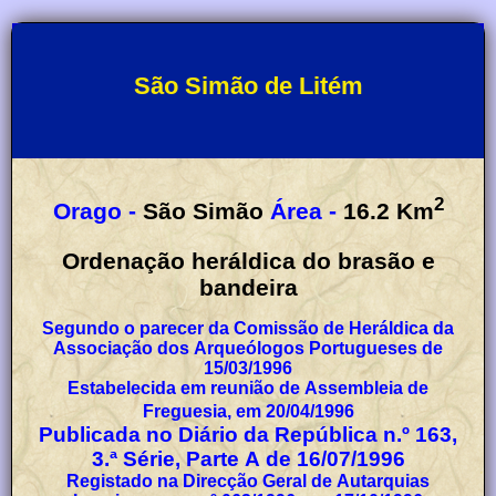
São Simão de Litém
2
Orago -
São Simão
Área -
16.2
Km
Ordenação heráldica do brasão e
bandeira
Segundo o parecer da Comissão de Heráldica da
Associação dos Arqueólogos Portugueses de
15/03/1996
Estabelecida em reunião de Assembleia de
Freguesia, em 20/04/1996
Publicada no Diário da República n.º 163,
3.ª Série, Parte A de 16/07/1996
Registado na Direcção Geral de Autarquias