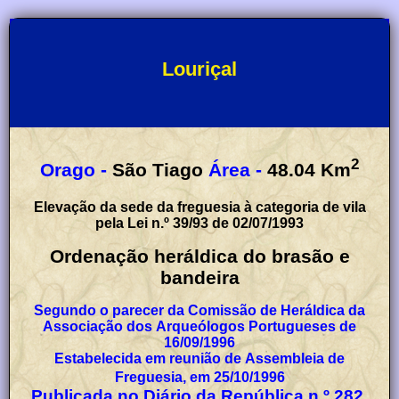
Louriçal
2
Orago -
São Tiago
Área -
48.04
Km
Elevação da sede da freguesia à categoria de vila
pela Lei n.º 39/93 de 02/07/1993
Ordenação heráldica do brasão e
bandeira
Segundo o parecer da Comissão de Heráldica da
Associação dos Arqueólogos Portugueses de
16/09/1996
Estabelecida em reunião de Assembleia de
Freguesia, em 25/10/1996
Publicada no Diário da República n.º 282,