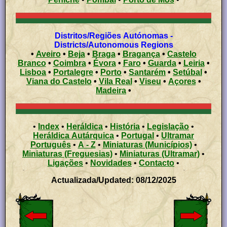
Distritos/Regiões Autónomas -
Districts/Autonomous Regions
•
Aveiro
•
Beja
•
Braga
•
Bragança
•
Castelo
Branco
•
Coimbra
•
Évora
•
Faro
•
Guarda
•
Leiria
•
Lisboa
•
Portalegre
•
Porto
•
Santarém
•
Setúbal
•
Viana do Castelo
•
Vila Real
•
Viseu
•
Açores
•
Madeira
•
•
Index
•
Heráldica
•
História
•
Legislação
•
Heráldica Autárquica
•
Portugal
•
Ultramar
Português
•
A - Z
•
Miniaturas (Municípios)
•
Miniaturas (Freguesias)
•
Miniaturas (Ultramar)
•
Ligações
•
Novidades
•
Contacto
•
Actualizada/Updated: 08/12/2025