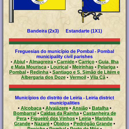
Bandeira (2x3) Estandarte (1X1)
Freguesias do município de Pombal - Pombal
municipality civil parishes
•
Abiul
•
Almagreira
•
Carnide
•
Carriço
•
Guia, Ilha
e Mata Mourisca
•
Louriçal
•
Meirinhas
•
Pelariga
•
Pombal
•
Redinha
•
Santiago e S. Simão de Litém e
Albergaria dos Doze
•
Vermoil
•
Vila Cã
•
Municípios do distrito de Leiria - Leiria district
municipalities
•
Alcobaça
•
Alvaiázere
•
Ansião
•
Batalha
•
Bombarral
•
Caldas da Rainha
•
Castanheira de
Pera
•
Figueiró dos Vinhos
•
Leiria
•
Marinha
Grande
•
Nazaré
•
Óbidos
•
Pedrógão Grande
•
Peniche
•
Pombal
•
Porto de Mós
•