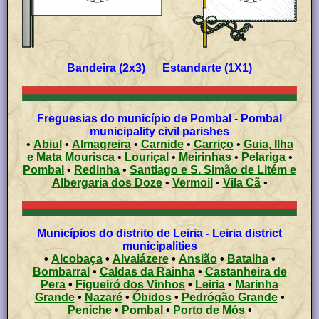
Bandeira (2x3) Estandarte (1X1)
Freguesias do município de Pombal - Pombal
municipality civil parishes
•
Abiul
•
Almagreira
•
Carnide
•
Carriço
•
Guia, Ilha
e Mata Mourisca
•
Louriçal
•
Meirinhas
•
Pelariga
•
Pombal
•
Redinha
•
Santiago e S. Simão de Litém e
Albergaria dos Doze
•
Vermoil
•
Vila Cã
•
Municípios do distrito de Leiria - Leiria district
municipalities
•
Alcobaça
•
Alvaiázere
•
Ansião
•
Batalha
•
Bombarral
•
Caldas da Rainha
•
Castanheira de
Pera
•
Figueiró dos Vinhos
•
Leiria
•
Marinha
Grande
•
Nazaré
•
Óbidos
•
Pedrógão Grande
•
Peniche
•
Pombal
•
Porto de Mós
•