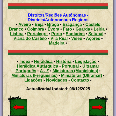
Distritos/Regiões Autónomas -
Districts/Autonomous Regions
•
Aveiro
•
Beja
•
Braga
•
Bragança
•
Castelo
Branco
•
Coimbra
•
Évora
•
Faro
•
Guarda
•
Leiria
•
Lisboa
•
Portalegre
•
Porto
•
Santarém
•
Setúbal
•
Viana do Castelo
•
Vila Real
•
Viseu
•
Açores
•
Madeira
•
•
Index
•
Heráldica
•
História
•
Legislação
•
Heráldica Autárquica
•
Portugal
•
Ultramar
Português
•
A - Z
•
Miniaturas (Municípios)
•
Miniaturas (Freguesias)
•
Miniaturas (Ultramar)
•
Ligações
•
Novidades
•
Contacto
•
Actualizada/Updated: 08/12/2025