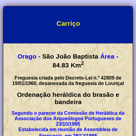
Carriço
Orago -
São João Baptista
Área -
2
84.83
Km
Freguesia criada pelo Decreto-Lei n.º 42809 de
19/01/1960, desanexada da freguesia de Louriçal
Ordenação heráldica do brasão e
bandeira
Segundo o parecer da Comissão de Heráldica da
Associação dos Arqueólogos Portugueses de
23/10/1995
Estabelecida em reunião de Assembleia de
Freguesia, em 28/12/1995