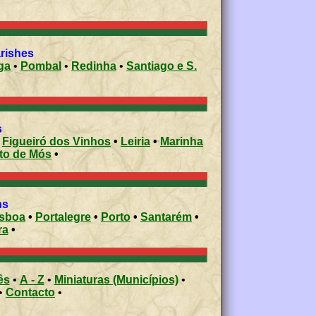
arishes
ga
•
Pombal
•
Redinha
•
Santiago e S.
es
•
Figueiró dos Vinhos
•
Leiria
•
Marinha
Porto de Mós
•
ons
isboa
•
Portalegre
•
Porto
•
Santarém
•
ra
•
ês
•
A - Z
•
Miniaturas (Municípios)
•
•
Contacto
•