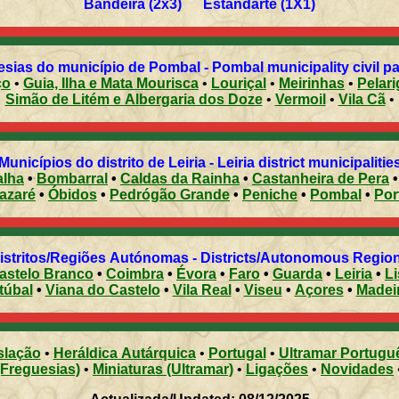
Bandeira (2x3) Estandarte (1X1)
sias do município de Pombal - Pombal municipality civil p
ço
•
Guia, Ilha e Mata Mourisca
•
Louriçal
•
Meirinhas
•
Pelari
Simão de Litém e Albergaria dos Doze
•
Vermoil
•
Vila Cã
•
Municípios do distrito de Leiria - Leiria district municipaliti
alha
•
Bombarral
•
Caldas da Rainha
•
Castanheira de Pera
azaré
•
Óbidos
•
Pedrógão Grande
•
Peniche
•
Pombal
•
Distritos/Regiões Autónomas - Districts/Autonomous Regi
astelo Branco
•
Coimbra
•
Évora
•
Faro
•
Guarda
•
Leiria
•
L
túbal
•
Viana do Castelo
•
Vila Real
•
Viseu
•
Açores
•
Madei
slação
•
Heráldica Autárquica
•
Portugal
•
Ultramar Portugu
(Freguesias)
•
Miniaturas (Ultramar)
•
Ligações
•
Novidades