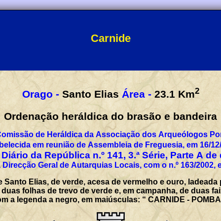
Carnide
2
Orago -
Santo Elias
Área -
23.1
Km
Ordenação heráldica do brasão e bandeira
Comissão de Heráldica da Associação dos Arqueólogos Por
belecida em reunião de Assembleia de Freguesia, em 16/12
Diário da República n.º 141, 3.ª Série, Parte A de
 Direcção Geral de Autarquias Locais, com o n.º 163/2002, 
 Santo Elias, de verde, acesa de vermelho e ouro, ladead
uas folhas de trevo de verde e, em campanha, de duas fai
o com a legenda a negro, em maiúsculas: “ CARNIDE - POMBA