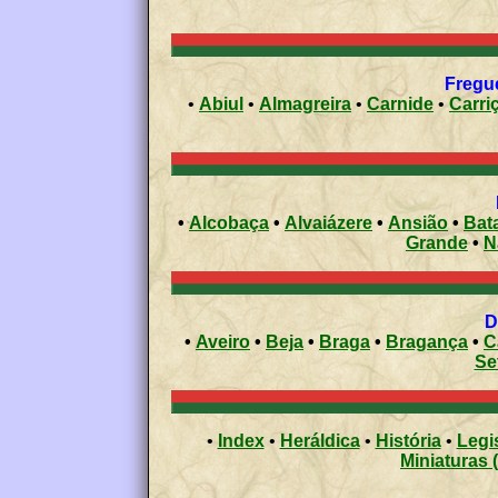
Fregue
•
Abiul
•
Almagreira
•
Carnide
•
Carri
•
Alcobaça
•
Alvaiázere
•
Ansião
•
Bat
Grande
•
N
•
Aveiro
•
Beja
•
Braga
•
Bragança
•
C
Se
•
Index
•
Heráldica
•
História
•
Legi
Miniaturas 