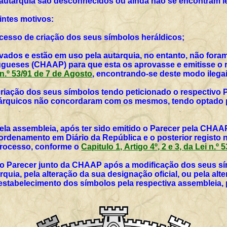
 autarquia são desconhecidos ou ainda não se encontram l
intes motivos:
rocesso de criação dos seus símbolos heráldicos;
vados e estão em uso pela autarquia, no entanto, não for
ueses (CHAAP) para que esta os aprovasse e emitisse o r
i n.º 53/91 de 7 de Agosto
, encontrando-se deste modo ilegai
 criação dos seus símbolos tendo peticionado o respectivo 
utárquicos não concordaram com os mesmos, tendo optado p
ela assembleia, após ter sido emitido o Parecer pela CHAAP
rdenamento em Diário da República e o posterior registo 
 processo, conforme o
Capitulo 1, Artigo 4º, 2 e 3, da Lei n.º
vo Parecer junto da CHAAP após a modificação dos seus sím
rquia, pela alteração da sua designação oficial, ou pela al
 estabelecimento dos símbolos pela respectiva assembleia