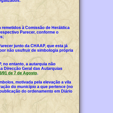
egalizados.
am remetidos à Comissão de Heráldica
espectivo Parecer, conforme o
s;
Parecer junto da CHAAP, que esta já
or não usufruir de simbologia própria
, no entanto, a autarquia não
na Direcção Geral das Autarquias
 53/91 de 7 de Agosto
.
bolos, motivada pela elevação a vila
teração do município a que pertence (no
, publicação do ordenamento em Diário