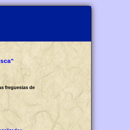
isca"
as freguesias de