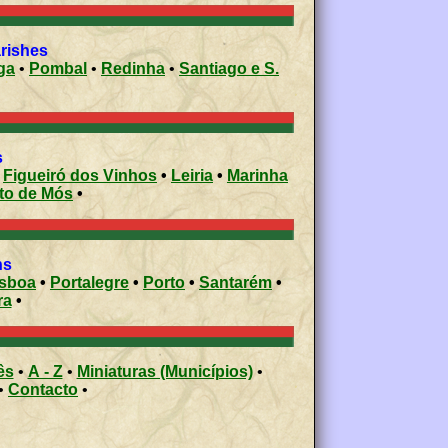
arishes
ga
•
Pombal
•
Redinha
•
Santiago e S.
es
•
Figueiró dos Vinhos
•
Leiria
•
Marinha
Porto de Mós
•
ons
isboa
•
Portalegre
•
Porto
•
Santarém
•
ra
•
ês
•
A - Z
•
Miniaturas (Municípios)
•
•
Contacto
•