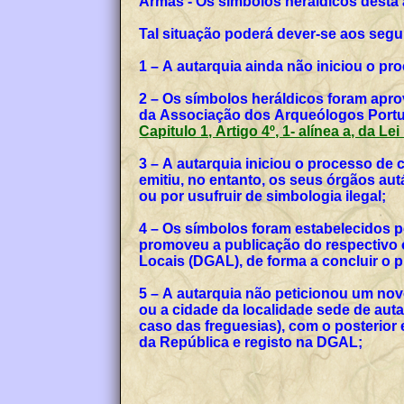
Armas - Os símbolos heráldicos desta
Tal situação poderá dever-se aos segu
1 – A autarquia ainda não iniciou o p
2 – Os símbolos heráldicos foram apro
da Associação dos Arqueólogos Portug
Capitulo 1, Artigo 4º, 1- alínea a, da Le
3 – A autarquia iniciou o processo de
emitiu, no entanto, os seus órgãos a
ou por usufruir de simbologia ilegal;
4 – Os símbolos foram estabelecidos p
promoveu a publicação do respectivo o
Locais (DGAL), de forma a concluir o
5 – A autarquia não peticionou um no
ou a cidade da localidade sede de auta
caso das freguesias), com o posterior
da República e registo na DGAL;