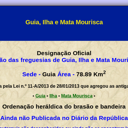
Guia, Ilha e Mata Mourisca
Designação Oficial
ão das freguesias de Guia, Ilha e Mata Mour
2
Sede -
Guia
Área -
78.89
Km
a pela Lei n.º 11-A/2013 de 28/01/2013 que agregou as antig
•
Guia
•
Ilha
•
Mata Mourisca
•
Ordenação heráldica do brasão e bandeira
Ainda não Publicada no Diário da República