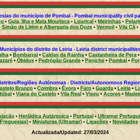
sias do município de Pombal - Pombal municipality civil p
ço
•
Guia, Ilha e Mata Mourisca
•
Louriçal
•
Meirinhas
•
Pelari
Simão de Litém e Albergaria dos Doze
•
Vermoil
•
Vila Cã
•
Municípios do distrito de Leiria - Leiria district municipaliti
alha
•
Bombarral
•
Caldas da Rainha
•
Castanheira de Pera
azaré
•
Óbidos
•
Pedrógão Grande
•
Peniche
•
Pombal
•
Distritos/Regiões Autónomas - Districts/Autonomous Regi
astelo Branco
•
Coimbra
•
Évora
•
Faro
•
Guarda
•
Leiria
•
L
túbal
•
Viana do Castelo
•
Vila Real
•
Viseu
•
Açores
•
Madei
slação
•
Heráldica Autárquica
•
Portugal
•
Ultramar Portugu
(Freguesias)
•
Miniaturas (Ultramar)
•
Ligações
•
Novidades
Actualizada/Updated: 27/03/2024