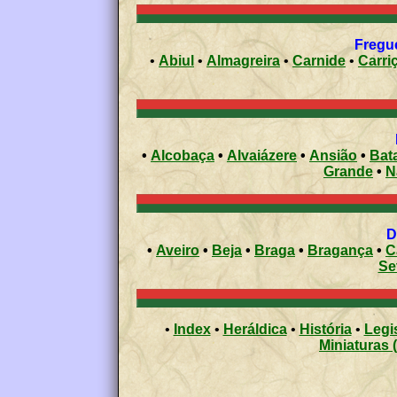
Fregue
•
Abiul
•
Almagreira
•
Carnide
•
Carri
•
Alcobaça
•
Alvaiázere
•
Ansião
•
Bat
Grande
•
N
•
Aveiro
•
Beja
•
Braga
•
Bragança
•
C
Se
•
Index
•
Heráldica
•
História
•
Legi
Miniaturas 