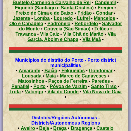
Bustelo,Carneiro e Carvalho de Rei
•
Candemil
•
Figueiró (Santiago e Santa Cristina)
•
Fregim
•
Freixo de Cima e de Baixo
•
Fridão
•
Gondar
•
Jazente
•
Lomba
•
Louredo
•
Lufrei
•
Mancelos
•
Olo e Canadelo
•
Padronelo
•
Rebordelo
•
Salvador
do Monte
•
Gouveia (São Simão)
•
Telões
•
Travanca
•
Vila Caiz
•
Vila Chã do Marão
•
Vila
Garcia, Aboim e Chapa
•
Vila Meã
•
Municípios do distrito do Porto - Porto district
municipalities
•
Amarante
•
Baião
•
Felgueiras
•
Gondomar
•
Lousada
•
Maia
•
Marco de Canaveses
•
Matosinhos
•
Paços de Ferreira
•
Paredes
•
Penafiel
•
Porto
•
Póvoa de Varzim
•
Santo Tirso
•
Trofa
•
Valongo
•
Vila do Conde
•
Vila Nova de Gaia
•
Distritos/Regiões Autónomas -
Districts/Autonomous Regions
•
Aveiro
•
Beja
•
Braga
•
Bragança
•
Castelo