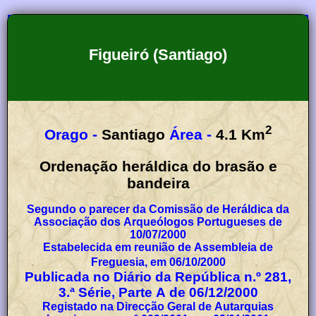
Figueiró (Santiago)
2
Orago -
Santiago
Área -
4.1
Km
Ordenação heráldica do brasão e
bandeira
Segundo o parecer da Comissão de Heráldica da
Associação dos Arqueólogos Portugueses de
10/07/2000
Estabelecida em reunião de Assembleia de
Freguesia, em 06/10/2000
Publicada no Diário da República n.º 281,
3.ª Série, Parte A de 06/12/2000
Registado na Direcção Geral de Autarquias