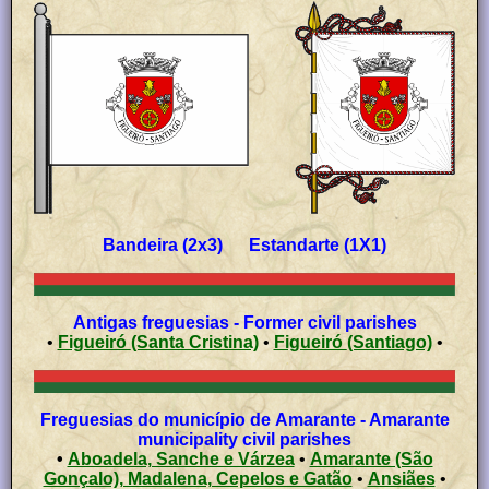
Bandeira (2x3) Estandarte (1X1)
Antigas freguesias - Former civil parishes
•
Figueiró (Santa Cristina)
•
Figueiró (Santiago)
•
Freguesias do município de Amarante - Amarante
municipality civil parishes
•
Aboadela, Sanche e Várzea
•
Amarante (São
Gonçalo), Madalena, Cepelos e Gatão
•
Ansiães
•