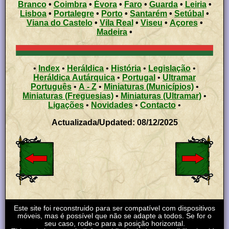
Branco
•
Coimbra
•
Évora
•
Faro
•
Guarda
•
Leiria
•
Lisboa
•
Portalegre
•
Porto
•
Santarém
•
Setúbal
•
Viana do Castelo
•
Vila Real
•
Viseu
•
Açores
•
Madeira
•
•
Index
•
Heráldica
•
História
•
Legislação
•
Heráldica Autárquica
•
Portugal
•
Ultramar
Português
•
A - Z
•
Miniaturas (Municípios)
•
Miniaturas (Freguesias)
•
Miniaturas (Ultramar)
•
Ligações
•
Novidades
•
Contacto
•
Actualizada/Updated: 08/12/2025
Este site foi reconstruido para ser compatível com dispositivos
móveis, mas é possível que não se adapte a todos. Se for o
seu caso, rode-o para a posição horizontal.