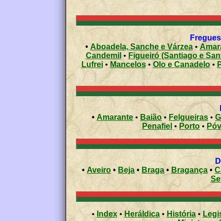
Freguesi
•
Aboadela, Sanche e Várzea
•
Amara
Candemil
•
Figueiró (Santiago e Sant
Lufrei
•
Mancelos
•
Olo e Canadelo
•
•
Amarante
•
Baião
•
Felgueiras
•
G
Penafiel
•
Porto
•
•
Aveiro
•
Beja
•
Braga
•
Bragança
•
C
Se
•
Index
•
Heráldica
•
História
•
Legi