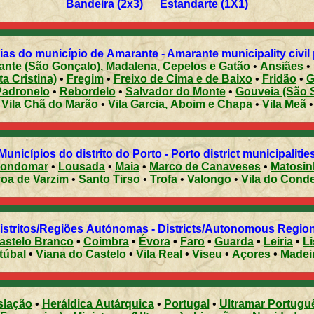
Bandeira (2x3) Estandarte (1X1)
as do município de Amarante - Amarante municipality civil
nte (São Gonçalo), Madalena, Cepelos e Gatão
•
Ansiães
•
a Cristina)
•
Fregim
•
Freixo de Cima e de Baixo
•
Fridão
•
G
Padronelo
•
Rebordelo
•
Salvador do Monte
•
Gouveia (São 
Vila Chã do Marão
•
Vila Garcia, Aboim e Chapa
•
Vila Meã
•
Municípios do distrito do Porto - Porto district municipalitie
ondomar
•
Lousada
•
Maia
•
Marco de Canaveses
•
Matosi
Póvoa de Varzim
•
Santo Tirso
•
Trofa
•
Valongo
•
Vila do Cond
Distritos/Regiões Autónomas - Districts/Autonomous Regi
astelo Branco
•
Coimbra
•
Évora
•
Faro
•
Guarda
•
Leiria
•
L
túbal
•
Viana do Castelo
•
Vila Real
•
Viseu
•
Açores
•
Madei
slação
•
Heráldica Autárquica
•
Portugal
•
Ultramar Portugu