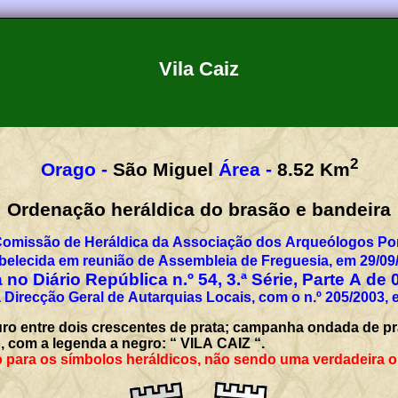
Vila Caiz
2
Orago -
São Miguel
Área -
8.52
Km
Ordenação heráldica do brasão e bandeira
Comissão de Heráldica da Associação dos Arqueólogos Por
belecida em reunião de Assembleia de Freguesia, em 29/09
 no Diário República n.º 54, 3.ª Série, Parte A de 
 Direcção Geral de Autarquias Locais, com o n.º 205/2003, 
uro entre dois crescentes de prata; campanha ondada de pra
o, com a legenda a negro: “ VILA CAIZ “.
 para os símbolos heráldicos, não sendo uma verdadeira o