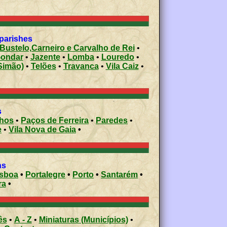
 parishes
Bustelo,Carneiro e Carvalho de Rei
•
ondar
•
Jazente
•
Lomba
•
Louredo
•
Simão)
•
Telões
•
Travanca
•
Vila Caiz
•
s
nhos
•
Paços de Ferreira
•
Paredes
•
e
•
Vila Nova de Gaia
•
ons
isboa
•
Portalegre
•
Porto
•
Santarém
•
ra
•
ês
•
A - Z
•
Miniaturas (Municípios)
•