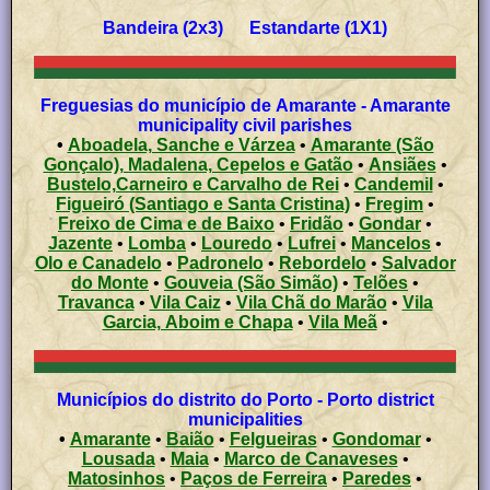
Bandeira (2x3) Estandarte (1X1)
Freguesias do município de Amarante - Amarante
municipality civil parishes
•
Aboadela, Sanche e Várzea
•
Amarante (São
Gonçalo), Madalena, Cepelos e Gatão
•
Ansiães
•
Bustelo,Carneiro e Carvalho de Rei
•
Candemil
•
Figueiró (Santiago e Santa Cristina)
•
Fregim
•
Freixo de Cima e de Baixo
•
Fridão
•
Gondar
•
Jazente
•
Lomba
•
Louredo
•
Lufrei
•
Mancelos
•
Olo e Canadelo
•
Padronelo
•
Rebordelo
•
Salvador
do Monte
•
Gouveia (São Simão)
•
Telões
•
Travanca
•
Vila Caiz
•
Vila Chã do Marão
•
Vila
Garcia, Aboim e Chapa
•
Vila Meã
•
Municípios do distrito do Porto - Porto district
municipalities
•
Amarante
•
Baião
•
Felgueiras
•
Gondomar
•
Lousada
•
Maia
•
Marco de Canaveses
•
Matosinhos
•
Paços de Ferreira
•
Paredes
•