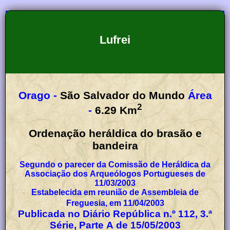
Lufrei
Orago -
São Salvador do Mundo
Área
2
-
6.29
Km
Ordenação heráldica do brasão e
bandeira
Segundo o parecer da Comissão de Heráldica da
Associação dos Arqueólogos Portugueses de
11/03/2003
Estabelecida em reunião de Assembleia de
Freguesia, em 11/04/2003
Publicada no Diário República n.º 112, 3.ª
Série, Parte A de 15/05/2003