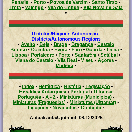
Penafiel
•
Porto
•
Póvoa de Varzim
•
Santo Tirso
•
Trofa
•
Valongo
•
Vila do Conde
•
Vila Nova de Gaia
•
Distritos/Regiões Autónomas -
Districts/Autonomous Regions
•
Aveiro
•
Beja
•
Braga
•
Bragança
•
Castelo
Branco
•
Coimbra
•
Évora
•
Faro
•
Guarda
•
Leiria
•
Lisboa
•
Portalegre
•
Porto
•
Santarém
•
Setúbal
•
Viana do Castelo
•
Vila Real
•
Viseu
•
Açores
•
Madeira
•
•
Index
•
Heráldica
•
História
•
Legislação
•
Heráldica Autárquica
•
Portugal
•
Ultramar
Português
•
A - Z
•
Miniaturas (Municípios)
•
Miniaturas (Freguesias)
•
Miniaturas (Ultramar)
•
Ligações
•
Novidades
•
Contacto
•
Actualizada/Updated: 08/12/2025