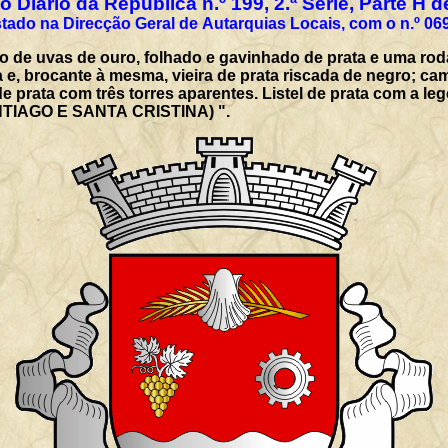
 Diário da República n.º 199, 2.ª Série, Parte H 
tado na Direcção Geral de Autarquias Locais, com o n.º 06
de uvas de ouro, folhado e gavinhado de prata e uma roda
 e, brocante à mesma, vieira de prata riscada de negro; ca
de prata com três torres aparentes. Listel de prata com a 
TIAGO E SANTA CRISTINA) ".