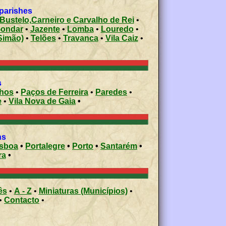
 parishes
Bustelo,Carneiro e Carvalho de Rei
•
ondar
•
Jazente
•
Lomba
•
Louredo
•
Simão)
•
Telões
•
Travanca
•
Vila Caiz
•
s
nhos
•
Paços de Ferreira
•
Paredes
•
e
•
Vila Nova de Gaia
•
ons
isboa
•
Portalegre
•
Porto
•
Santarém
•
ra
•
ês
•
A - Z
•
Miniaturas (Municípios)
•
•
Contacto
•