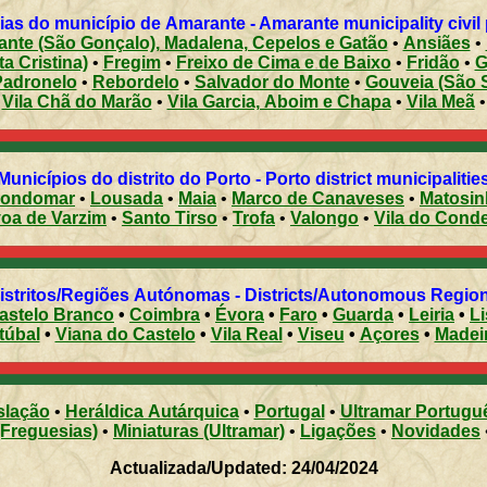
as do município de Amarante - Amarante municipality civil
nte (São Gonçalo), Madalena, Cepelos e Gatão
•
Ansiães
•
a Cristina)
•
Fregim
•
Freixo de Cima e de Baixo
•
Fridão
•
G
Padronelo
•
Rebordelo
•
Salvador do Monte
•
Gouveia (São 
Vila Chã do Marão
•
Vila Garcia, Aboim e Chapa
•
Vila Meã
•
Municípios do distrito do Porto - Porto district municipalitie
ondomar
•
Lousada
•
Maia
•
Marco de Canaveses
•
Matosi
Póvoa de Varzim
•
Santo Tirso
•
Trofa
•
Valongo
•
Vila do Cond
Distritos/Regiões Autónomas - Districts/Autonomous Regi
astelo Branco
•
Coimbra
•
Évora
•
Faro
•
Guarda
•
Leiria
•
L
túbal
•
Viana do Castelo
•
Vila Real
•
Viseu
•
Açores
•
Madei
slação
•
Heráldica Autárquica
•
Portugal
•
Ultramar Portugu
(Freguesias)
•
Miniaturas (Ultramar)
•
Ligações
•
Novidades
Actualizada/Updated: 24/04/2024