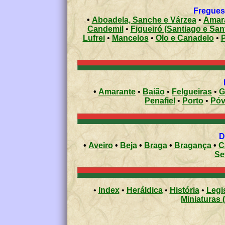
Freguesi
•
Aboadela, Sanche e Várzea
•
Amara
Candemil
•
Figueiró (Santiago e Sant
Lufrei
•
Mancelos
•
Olo e Canadelo
•
•
Amarante
•
Baião
•
Felgueiras
•
G
Penafiel
•
Porto
•
•
Aveiro
•
Beja
•
Braga
•
Bragança
•
C
Se
•
Index
•
Heráldica
•
História
•
Legi
Miniaturas 