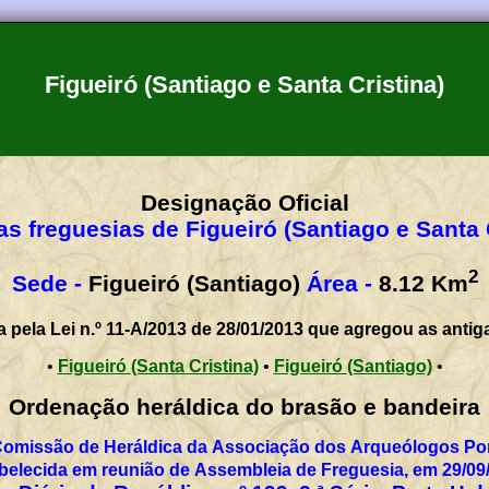
Figueiró (Santiago e Santa Cristina)
Designação Oficial
s freguesias de Figueiró (Santiago e Santa 
2
Sede -
Figueiró (Santiago)
Área -
8.12
Km
a pela Lei n.º 11-A/2013 de 28/01/2013 que agregou as antig
•
Figueiró (Santa Cristina)
•
Figueiró (Santiago)
•
Ordenação heráldica do brasão e bandeira
Comissão de Heráldica da Associação dos Arqueólogos Por
belecida em reunião de Assembleia de Freguesia, em 29/09