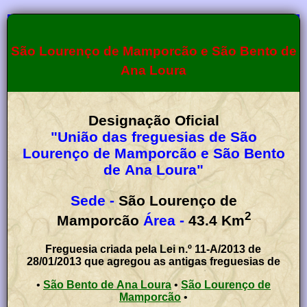
São Lourenço de Mamporcão e São Bento de
Ana Loura
Designação Oficial
"União das freguesias de São
Lourenço de Mamporcão e São Bento
de Ana Loura"
Sede -
São Lourenço de
2
Mamporcão
Área -
43.4
Km
Freguesia criada pela Lei n.º 11-A/2013 de
28/01/2013 que agregou as antigas freguesias de
•
São Bento de Ana Loura
•
São Lourenço de
Mamporcão
•