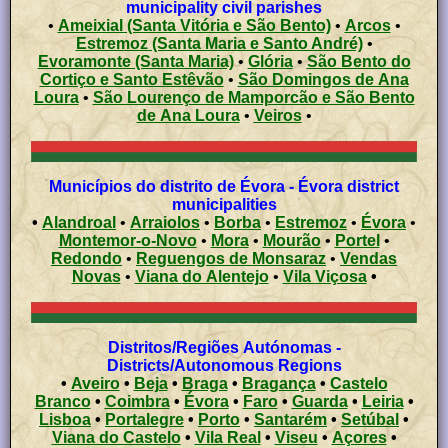
municipality civil parishes
•
Ameixial (Santa Vitória e São Bento)
•
Arcos
•
Estremoz (Santa Maria e Santo André)
•
Evoramonte (Santa Maria)
•
Glória
•
São Bento do
Cortiço e Santo Estêvão
•
São Domingos de Ana
Loura
•
São Lourenço de Mamporcão e São Bento
de Ana Loura
•
Veiros
•
Municípios do distrito de Évora - Évora district
municipalities
•
Alandroal
•
Arraiolos
•
Borba
•
Estremoz
•
Évora
•
Montemor-o-Novo
•
Mora
•
Mourão
•
Portel
•
Redondo
•
Reguengos de Monsaraz
•
Vendas
Novas
•
Viana do Alentejo
•
Vila Viçosa
•
Distritos/Regiões Autónomas -
Districts/Autonomous Regions
•
Aveiro
•
Beja
•
Braga
•
Bragança
•
Castelo
Branco
•
Coimbra
•
Évora
•
Faro
•
Guarda
•
Leiria
•
Lisboa
•
Portalegre
•
Porto
•
Santarém
•
Setúbal
•
Viana do Castelo
•
Vila Real
•
Viseu
•
Açores
•