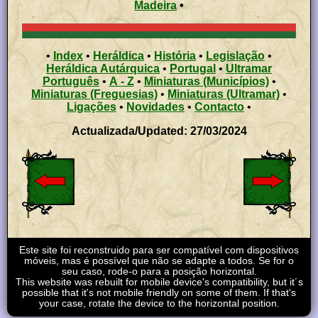
Madeira
•
•
Index
•
Heráldica
•
História
•
Legislação
•
Heráldica Autárquica
•
Portugal
•
Ultramar
Português
•
A - Z
•
Miniaturas (Municípios)
•
Miniaturas (Freguesias)
•
Miniaturas (Ultramar)
•
Ligações
•
Novidades
•
Contacto
•
Actualizada/Updated: 27/03/2024
Este site foi reconstruido para ser compatível com dispositivos
móveis, mas é possível que não se adapte a todos. Se for o
seu caso, rode-o para a posição horizontal.
This website was rebuilt for mobile device's compatibility, but it´s
possible that it's not mobile friendly on some of them. If that's
your case, rotate the device to the horizontal position.