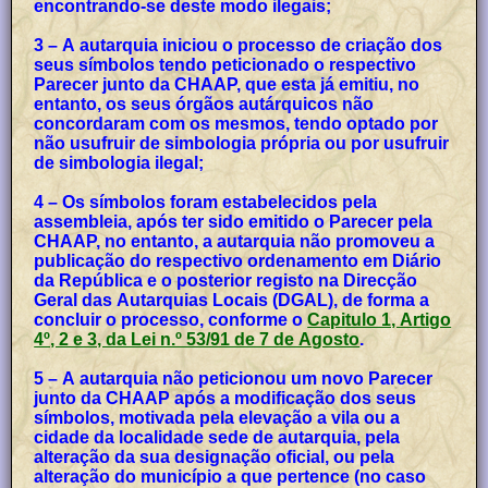
encontrando-se deste modo ilegais;
3 – A autarquia iniciou o processo de criação dos
seus símbolos tendo peticionado o respectivo
Parecer junto da CHAAP, que esta já emitiu, no
entanto, os seus órgãos autárquicos não
concordaram com os mesmos, tendo optado por
não usufruir de simbologia própria ou por usufruir
de simbologia ilegal;
4 – Os símbolos foram estabelecidos pela
assembleia, após ter sido emitido o Parecer pela
CHAAP, no entanto, a autarquia não promoveu a
publicação do respectivo ordenamento em Diário
da República e o posterior registo na Direcção
Geral das Autarquias Locais (DGAL), de forma a
concluir o processo, conforme o
Capitulo 1, Artigo
4º, 2 e 3, da Lei n.º 53/91 de 7 de Agosto
.
5 – A autarquia não peticionou um novo Parecer
junto da CHAAP após a modificação dos seus
símbolos, motivada pela elevação a vila ou a
cidade da localidade sede de autarquia, pela
alteração da sua designação oficial, ou pela
alteração do município a que pertence (no caso