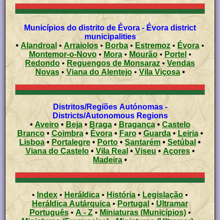
Municípios do distrito de Évora - Évora district
municipalities
•
Alandroal
•
Arraiolos
•
Borba
•
Estremoz
•
Évora
•
Montemor-o-Novo
•
Mora
•
Mourão
•
Portel
•
Redondo
•
Reguengos de Monsaraz
•
Vendas
Novas
•
Viana do Alentejo
•
Vila Viçosa
•
Distritos/Regiões Autónomas -
Districts/Autonomous Regions
•
Aveiro
•
Beja
•
Braga
•
Bragança
•
Castelo
Branco
•
Coimbra
•
Évora
•
Faro
•
Guarda
•
Leiria
•
Lisboa
•
Portalegre
•
Porto
•
Santarém
•
Setúbal
•
Viana do Castelo
•
Vila Real
•
Viseu
•
Açores
•
Madeira
•
•
Index
•
Heráldica
•
História
•
Legislação
•
Heráldica Autárquica
•
Portugal
•
Ultramar
Português
•
A - Z
•
Miniaturas (Municípios)
•