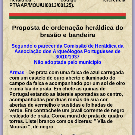
PT/AAP/MOU/UI0013/00125).
Proposta de
o
rdenação heráldica do
brasão e bandeira
Segundo o parecer da Comissão de Heráldica da
Associação dos Arqueólogos Portugueses de
30/10/1937
Não adoptada pelo município
Armas -
De prata com uma faixa de azul carregada
com um castelo de ouro aberto e iluminado do
campo da faixa e acompanhado por um sol de oiro
e uma lua de prata. Em chefe as quinas de
Portugal estando as laterais apontadas ao centro,
acompanhadas por duas romãs de sua cor
abertas de vermelho e sustidas e folhadas de
verde. Em contrachefe um javali corrente de negro
realçado de prata. Coroa mural de prata de quatro
torres. Listel branco com os dizeres: " Vila de
Mourão ", de negro.