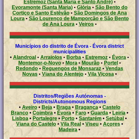
Estremoz (Santa Maria e Santo André)
•
Evoramonte (Santa Maria)
•
Glória
•
São Bento do
Cortiço e Santo Estêvão
•
São Domingos de Ana
Loura
•
São Lourenço de Mamporcão e São Bento
de Ana Loura
•
Veiros
•
Municípios do distrito de Évora - Évora district
municipalities
•
Alandroal
•
Arraiolos
•
Borba
•
Estremoz
•
Évora
•
Montemor-o-Novo
•
Mora
•
Mourão
•
Portel
•
Redondo
•
Reguengos de Monsaraz
•
Vendas
Novas
•
Viana do Alentejo
•
Vila Viçosa
•
Distritos/Regiões Autónomas -
Districts/Autonomous Regions
•
Aveiro
•
Beja
•
Braga
•
Bragança
•
Castelo
Branco
•
Coimbra
•
Évora
•
Faro
•
Guarda
•
Leiria
•
Lisboa
•
Portalegre
•
Porto
•
Santarém
•
Setúbal
•
Viana do Castelo
•
Vila Real
•
Viseu
•
Açores
•
Madeira
•