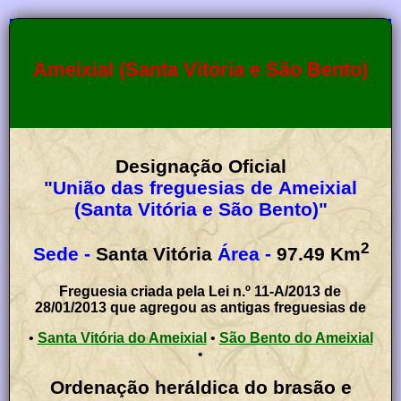
Ameixial (Santa Vitória e São Bento)
Designação Oficial
"União das freguesias de Ameixial
(Santa Vitória e São Bento)"
2
Sede -
Santa Vitória
Área -
97.49
Km
Freguesia criada pela Lei n.º 11-A/2013 de
28/01/2013 que agregou as antigas freguesias de
•
Santa Vitória do Ameixial
•
São Bento do Ameixial
•
Ordenação heráldica do brasão e