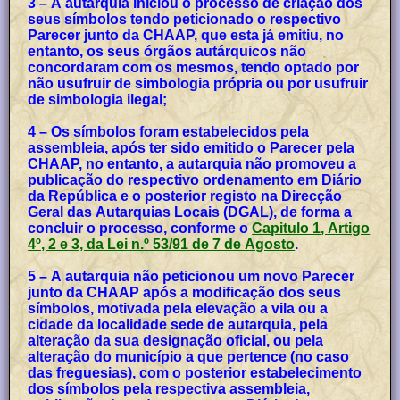
3 – A autarquia iniciou o processo de criação dos
seus símbolos tendo peticionado o respectivo
Parecer junto da CHAAP, que esta já emitiu, no
entanto, os seus órgãos autárquicos não
concordaram com os mesmos, tendo optado por
não usufruir de simbologia própria ou por usufruir
de simbologia ilegal;
4 – Os símbolos foram estabelecidos pela
assembleia, após ter sido emitido o Parecer pela
CHAAP, no entanto, a autarquia não promoveu a
publicação do respectivo ordenamento em Diário
da República e o posterior registo na Direcção
Geral das Autarquias Locais (DGAL), de forma a
concluir o processo, conforme o
Capitulo 1, Artigo
4º, 2 e 3, da Lei n.º 53/91 de 7 de Agosto
.
5 – A autarquia não peticionou um novo Parecer
junto da CHAAP após a modificação dos seus
símbolos, motivada pela elevação a vila ou a
cidade da localidade sede de autarquia, pela
alteração da sua designação oficial, ou pela
alteração do município a que pertence (no caso
das freguesias), com o posterior estabelecimento
dos símbolos pela respectiva assembleia,