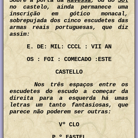
Sobre a porta da
Ravessa
, ou do
Sol
no castelo, ainda permanece uma
inscrição em gótico monacal,
sobrepujada dos cinco escudetes das
armas reais portuguesas, que diz
assim:
E. DE: MIL: CCCL : VII AN
OS : FOI : COMECADO :ESTE
CASTELLO
Nos três espaços entre os
escudetes do escudo a começar da
direita para a esquerda há umas
letras um tanto fantasiosas, que
parece não poderem ser outras:
Vº CLO
P.º FASTEL