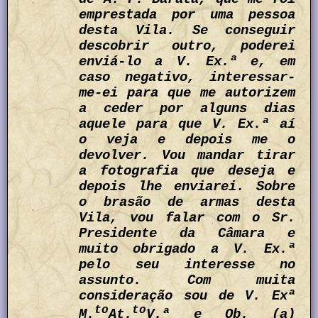
emprestada por uma pessoa
desta Vila. Se conseguir
descobrir outro, poderei
enviá-lo a V. Ex.ª e, em
caso negativo, interessar-
me-ei para que me autorizem
a ceder por alguns dias
aquele para que V. Ex.ª aí
o veja e depois me o
devolver. Vou mandar tirar
a fotografia que deseja e
depois lhe enviarei. Sobre
o brasão de armas desta
Vila, vou falar com o Sr.
Presidente da Câmara e
muito obrigado a V. Ex.ª
pelo seu interesse no
assunto. Com muita
consideração sou de V. Exª
to
to
M.
At.
V.ª e Ob. (a)