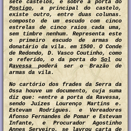
sete castelos, e sobre a porta do
Postigo
, a principal do castelo,
existe outro, entre duas colunas.
composto de um escudo com cinco
estrelas de cinco raios cada uma,
sem timbre nenhum. Representa este
o primeiro escudo de armas do
donatário da vila. em 1500. O Conde
de Redondo, D. Vasco Coutinho, como
o referido, o da porta do
Sol
ou
R
avessa
poderá ser o Brazão de
armas da vila.
No cartório dos frades da Serra da
Ossa houve um documento, cuja suma
diz que: «entre a porta da Ravessa,
sendo Juízes Lourenço Martins e.
Estevam Rodrigues. e Vereadores
Afonso Fernandes de Pomar e Estevam
Infante, e Procurador Agostinho
Annes Serveiro, se lavrou carta de