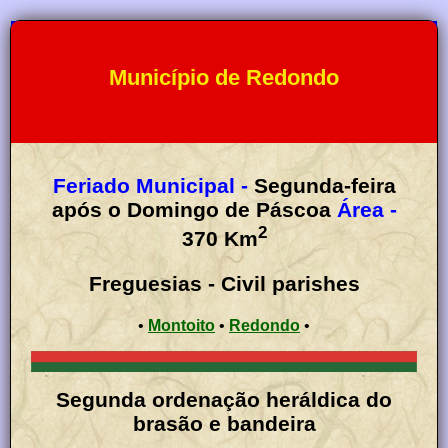
Município de Redondo
Feriado Municipal -
Segunda-feira
após o Domingo de Páscoa
Área -
2
370
Km
Freguesias - Civil parishes
•
Montoito
•
Redondo
•
Segunda ordenação heráldica do
brasão e bandeira