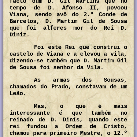
facto dum D. Gil Martins que no
tempo de D. Afonso II, povoou
Viana, sendo avô do 2.º Conde de
Barcelos, D. Martim Gil de Sousa
que foi alferes mor do Rei D.
Diniz.
Foi este Rei que construi o
castelo de Viana e a elevou a vila,
dizendo-se também que D. Martim Gil
de Sousa foi senhor da Vila.
As armas dos Sousas,
chamados do Prado, constavam de um
Leão.
Mas, o que é mais
interessante é que também no
reinado de D. Dinís, quando este
rei fundou a Ordem de Cristo,
chamou para primeiro Mestre, o 12.º