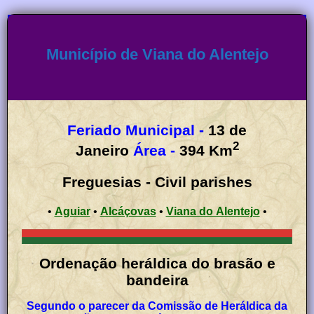
Município de Viana do Alentejo
Feriado Municipal -
13 de
2
Janeiro
Área -
394
Km
Freguesias - Civil parishes
•
Aguiar
•
Alcáçovas
•
Viana do Alentejo
•
Ordenação heráldica do brasão e
bandeira
Segundo o parecer da Comissão de Heráldica da