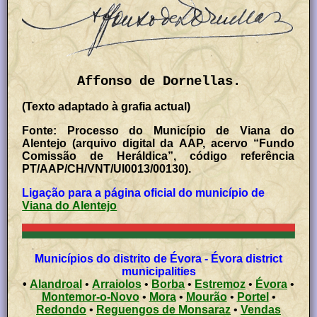
Affonso de Dornellas.
(Texto adaptado à grafia actual)
Fonte: Processo do Município de Viana do
Alentejo (arquivo digital da AAP, acervo “Fundo
Comissão de Heráldica”, código referência
PT/AAP/CH/VNT/UI0013/00130).
Ligação para a página oficial do município de
Viana do Alentejo
Municípios do distrito de Évora - Évora district
municipalities
•
Alandroal
•
Arraiolos
•
Borba
•
Estremoz
•
Évora
•
Montemor-o-Novo
•
Mora
•
Mourão
•
Portel
•
Redondo
•
Reguengos de Monsaraz
•
Vendas