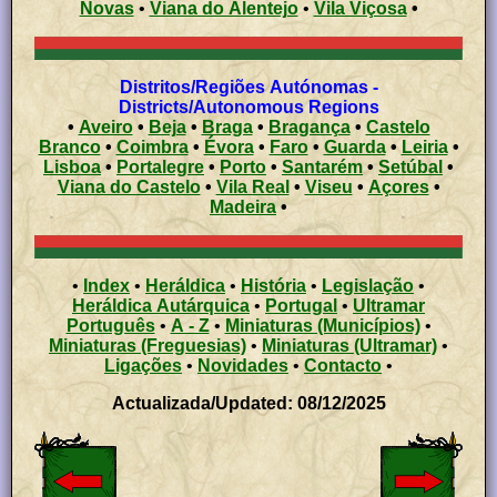
Novas
•
Viana do Alentejo
•
Vila Viçosa
•
Distritos/Regiões Autónomas -
Districts/Autonomous Regions
•
Aveiro
•
Beja
•
Braga
•
Bragança
•
Castelo
Branco
•
Coimbra
•
Évora
•
Faro
•
Guarda
•
Leiria
•
Lisboa
•
Portalegre
•
Porto
•
Santarém
•
Setúbal
•
Viana do Castelo
•
Vila Real
•
Viseu
•
Açores
•
Madeira
•
•
Index
•
Heráldica
•
História
•
Legislação
•
Heráldica Autárquica
•
Portugal
•
Ultramar
Português
•
A - Z
•
Miniaturas (Municípios)
•
Miniaturas (Freguesias)
•
Miniaturas (Ultramar)
•
Ligações
•
Novidades
•
Contacto
•
Actualizada/Updated: 08/12/2025