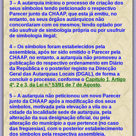
3 – A autarquia iniciou o processo de criação dos
seus símbolos tendo peticionado o respectivo
Parecer junto da CHAAP, que esta já emitiu, no
entanto, os seus órgãos autárquicos não
concordaram com os mesmos, tendo optado por
não usufruir de simbologia própria ou por usufruir
de simbologia ilegal;
4 – Os símbolos foram estabelecidos pela
assembleia, após ter sido emitido o Parecer pela
CHAAP, no entanto, a autarquia não promoveu a
publicação do respectivo ordenamento em Diário
da República e o posterior registo na Direcção
Geral das Autarquias Locais (DGAL), de forma a
concluir o processo, conforme o
Capitulo 1, Artigo
4º, 2 e 3, da Lei n.º 53/91 de 7 de Agosto
.
5 – A autarquia não peticionou um novo Parecer
junto da CHAAP após a modificação dos seus
símbolos, motivada pela elevação a vila ou a
cidade da localidade sede de autarquia, pela
alteração da sua designação oficial, ou pela
alteração do município a que pertence (no caso
das freguesias), com o posterior estabelecimento
dos símbolos pela respectiva assembleia,