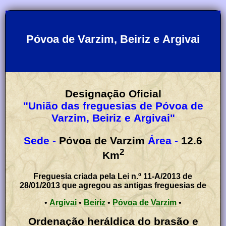
Póvoa de Varzim, Beiriz e Argivai
Designação Oficial
"União das freguesias de Póvoa de
Varzim, Beiriz e Argivai"
Sede -
Póvoa de Varzim
Área -
12.6
2
Km
Freguesia criada pela Lei n.º 11-A/2013 de
28/01/2013 que agregou as antigas freguesias de
•
Argivai
•
Beiriz
•
Póvoa de Varzim
•
Ordenação heráldica do brasão e