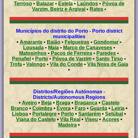
Terroso
•
Balazar
•
Estela
•
Laúndos
•
Póvoa de
Varzim, Beiriz e Argivai
•
Rates
•
Municípios do distrito do Porto - Porto district
municipalities
•
Amarante
•
Baião
•
Felgueiras
•
Gondomar
•
Lousada
•
Maia
•
Marco de Canaveses
•
Matosinhos
•
Paços de Ferreira
•
Paredes
•
Penafiel
•
Porto
•
Póvoa de Varzim
•
Santo Tirso
•
Trofa
•
Valongo
•
Vila do Conde
•
Vila Nova de Gaia
•
Distritos/Regiões Autónomas -
Districts/Autonomous Regions
•
Aveiro
•
Beja
•
Braga
•
Bragança
•
Castelo
Branco
•
Coimbra
•
Évora
•
Faro
•
Guarda
•
Leiria
•
Lisboa
•
Portalegre
•
Porto
•
Santarém
•
Setúbal
•
Viana do Castelo
•
Vila Real
•
Viseu
•
Açores
•
Madeira
•