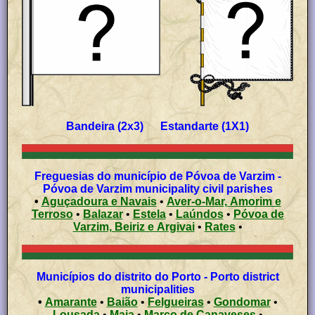
Bandeira (2x3) Estandarte (1X1)
Freguesias do município de Póvoa de Varzim -
Póvoa de Varzim municipality civil parishes
•
Aguçadoura e Navais
•
Aver-o-Mar, Amorim e
Terroso
•
Balazar
•
Estela
•
Laúndos
•
Póvoa de
Varzim, Beiriz e Argivai
•
Rates
•
Municípios do distrito do Porto - Porto district
municipalities
•
Amarante
•
Baião
•
Felgueiras
•
Gondomar
•
Lousada
•
Maia
•
Marco de Canaveses
•