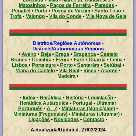
Matosinhos
•
Paços de Ferreira
•
Paredes
•
Penafiel
•
Porto
•
Póvoa de Varzim
•
Santo Tirso
•
Trofa
•
Valongo
•
Vila do Conde
•
Vila Nova de Gaia
•
Distritos/Regiões Autónomas -
Districts/Autonomous Regions
•
Aveiro
•
Beja
•
Braga
•
Bragança
•
Castelo
Branco
•
Coimbra
•
Évora
•
Faro
•
Guarda
•
Leiria
•
Lisboa
•
Portalegre
•
Porto
•
Santarém
•
Setúbal
•
Viana do Castelo
•
Vila Real
•
Viseu
•
Açores
•
Madeira
•
•
Index
•
Heráldica
•
História
•
Legislação
•
Heráldica Autárquica
•
Portugal
•
Ultramar
Português
•
A - Z
•
Miniaturas (Municípios)
•
Miniaturas (Freguesias)
•
Miniaturas (Ultramar)
•
Ligações
•
Novidades
•
Contacto
•
Actualizada/Updated: 27/03/2024