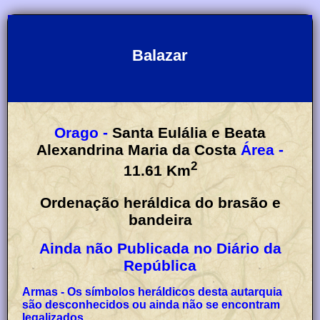
Balazar
Orago -
Santa Eulália e Beata
Alexandrina Maria da Costa
Área -
2
11.61
Km
Ordenação heráldica do brasão e
bandeira
Ainda não Publicada no Diário da
República
Armas - Os símbolos heráldicos desta autarquia
são desconhecidos ou ainda não se encontram
legalizados.