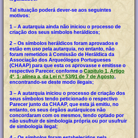
Tal situação poderá dever-se aos seguintes
motivos:
1 – A autarquia ainda não iniciou o processo de
criação dos seus símbolos heráldicos;
2 – Os símbolos heráldicos foram aprovados e
estão em uso pela autarquia, no entanto, não
foram remetidos à Comissão de Heráldica da
Associação dos Arqueólogos Portugueses
(CHAAP) para que esta os aprovasse e emitisse o
respectivo Parecer, conforme o
Capitulo 1, Artigo
4º, 1- alínea a, da Lei n.º 53/91 de 7 de Agosto
,
encontrando-se deste modo ilegais;
3 – A autarquia iniciou o processo de criação dos
seus símbolos tendo peticionado o respectivo
Parecer junto da CHAAP, que esta já emitiu, no
entanto, os seus órgãos autárquicos não
concordaram com os mesmos, tendo optado por
não usufruir de simbologia própria ou por usufruir
de simbologia ilegal;
4 – Os símbolos foram estabelecidos pela