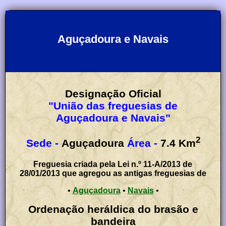
Aguçadoura e Navais
Designação Oficial
"União das freguesias de
Aguçadoura e Navais"
2
Sede -
Aguçadoura
Área -
7.4
Km
Freguesia criada pela Lei n.º 11-A/2013 de
28/01/2013 que agregou as antigas freguesias de
•
Aguçadoura
•
Navais
•
Ordenação heráldica do brasão e
bandeira