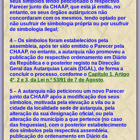
seus símbolos tendo peticionado o respectivo
Parecer junto da CHAAP, que esta já emitiu, no
entanto, os seus órgãos autárquicos não
concordaram com os mesmos, tendo optado por
não usufruir de simbologia própria ou por usufruir
de simbologia ilegal;
4 – Os símbolos foram estabelecidos pela
assembleia, após ter sido emitido o Parecer pela
CHAAP, no entanto, a autarquia não promoveu a
publicação do respectivo ordenamento em Diário
da República e o posterior registo na Direcção
Geral das Autarquias Locais (DGAL), de forma a
concluir o processo, conforme o
Capitulo 1, Artigo
4º, 2 e 3, da Lei n.º 53/91 de 7 de Agosto
.
5 – A autarquia não peticionou um novo Parecer
junto da CHAAP após a modificação dos seus
símbolos, motivada pela elevação a vila ou a
cidade da localidade sede de autarquia, pela
alteração da sua designação oficial, ou pela
alteração do município a que pertence (no caso
das freguesias), com o posterior estabelecimento
dos símbolos pela respectiva assembleia,
publicação do ordenamento em Diário da