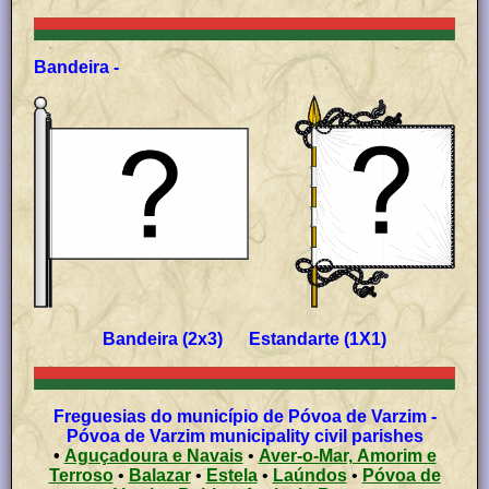
Bandeira -
Bandeira (2x3) Estandarte (1X1)
Freguesias do município de Póvoa de Varzim -
Póvoa de Varzim municipality civil parishes
•
Aguçadoura e Navais
•
Aver-o-Mar, Amorim e
Terroso
•
Balazar
•
Estela
•
Laúndos
•
Póvoa de