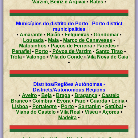
Varzim, Beiriz e Argivai
•
Rates
•
Municípios do distrito do Porto - Porto district
municipalities
•
Amarante
•
Baião
•
Felgueiras
•
Gondomar
•
Lousada
•
Maia
•
Marco de Canaveses
•
Matosinhos
•
Paços de Ferreira
•
Paredes
•
Penafiel
•
Porto
•
Póvoa de Varzim
•
Santo Tirso
•
Trofa
•
Valongo
•
Vila do Conde
•
Vila Nova de Gaia
•
Distritos/Regiões Autónomas -
Districts/Autonomous Regions
•
Aveiro
•
Beja
•
Braga
•
Bragança
•
Castelo
Branco
•
Coimbra
•
Évora
•
Faro
•
Guarda
•
Leiria
•
Lisboa
•
Portalegre
•
Porto
•
Santarém
•
Setúbal
•
Viana do Castelo
•
Vila Real
•
Viseu
•
Açores
•
Madeira
•