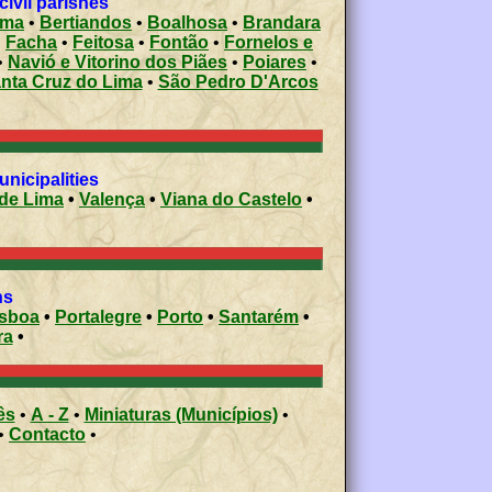
ivil parishes
ima
•
Bertiandos
•
Boalhosa
•
Brandara
•
Facha
•
Feitosa
•
Fontão
•
Fornelos e
•
Navió e Vitorino dos Piães
•
Poiares
•
nta Cruz do Lima
•
São Pedro D'Arcos
 municipalities
de Lima
•
Valença
•
Viana do Castelo
•
ons
isboa
•
Portalegre
•
Porto
•
Santarém
•
ra
•
ês
•
A - Z
•
Miniaturas (Municípios)
•
•
Contacto
•