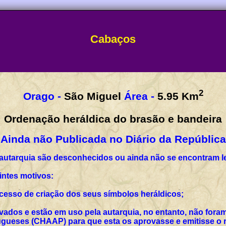
Cabaços
2
Orago -
São Miguel
Área -
5.95
Km
Ordenação heráldica do brasão e bandeira
Ainda não Publicada no Diário da República
 autarquia são desconhecidos ou ainda não se encontram l
intes motivos:
rocesso de criação dos seus símbolos heráldicos;
vados e estão em uso pela autarquia, no entanto, não for
ueses (CHAAP) para que esta os aprovasse e emitisse o r