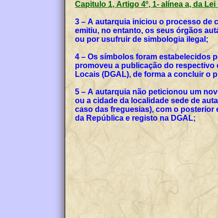
Capitulo 1, Artigo 4º, 1- alínea a, da Le
3 – A autarquia iniciou o processo de
emitiu, no entanto, os seus órgãos a
ou por usufruir de simbologia ilegal;
4 – Os símbolos foram estabelecidos p
promoveu a publicação do respectivo o
Locais (DGAL), de forma a concluir o
5 – A autarquia não peticionou um no
ou a cidade da localidade sede de auta
caso das freguesias), com o posterior
da República e registo na DGAL;