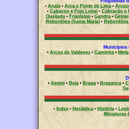
Freguesias d
•
Anais
•
Arca e Ponte de Lima
•
Arcoz
•
Cabaços e Fojo Lobal
•
Cabração e 
Queijada
•
Friastelas
•
Gandra
•
Gemie
Rebordões (Santa Maria)
•
Rebordões 
•
Arcos de Valdevez
•
Caminha
•
Melg
•
Aveiro
•
Beja
•
Braga
•
Bragança
•
C
Se
•
Index
•
Heráldica
•
História
•
Legi
Miniaturas 