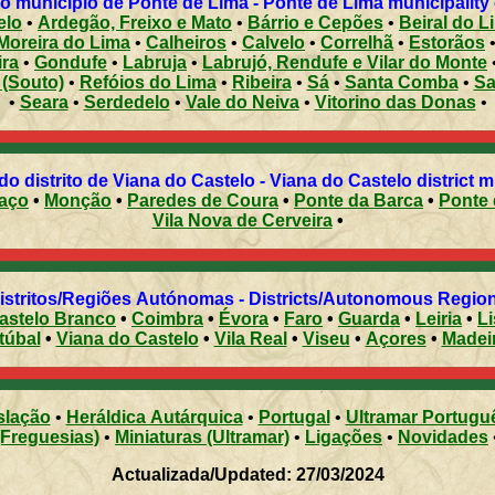
o município de Ponte de Lima - Ponte de Lima municipality c
elo
•
Ardegão, Freixo e Mato
•
Bárrio e Cepões
•
Beiral do L
Moreira do Lima
•
Calheiros
•
Calvelo
•
Correlhã
•
Estorãos
ira
•
Gondufe
•
Labruja
•
Labrujó, Rendufe e Vilar do Monte
(Souto)
•
Refóios do Lima
•
Ribeira
•
Sá
•
Santa Comba
•
Sa
•
Seara
•
Serdedelo
•
Vale do Neiva
•
Vitorino das Donas
•
Municípios do distrito de Viana do Castelo - Viana do Castelo district
aço
•
Monção
•
Paredes de Coura
•
Ponte da Barca
•
Ponte 
Vila Nova de Cerveira
•
Distritos/Regiões Autónomas - Districts/Autonomous Regi
astelo Branco
•
Coimbra
•
Évora
•
Faro
•
Guarda
•
Leiria
•
L
túbal
•
Viana do Castelo
•
Vila Real
•
Viseu
•
Açores
•
Madei
slação
•
Heráldica Autárquica
•
Portugal
•
Ultramar Portugu
(Freguesias)
•
Miniaturas (Ultramar)
•
Ligações
•
Novidades
Actualizada/Updated: 27/03/2024