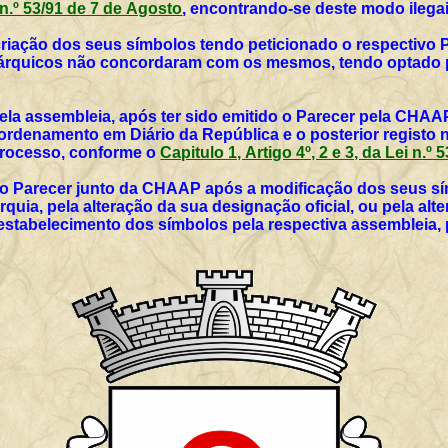
i n.º 53/91 de 7 de Agosto
, encontrando-se deste modo ilegai
 criação dos seus símbolos tendo peticionado o respectivo 
utárquicos não concordaram com os mesmos, tendo optado p
ela assembleia, após ter sido emitido o Parecer pela CHAAP
rdenamento em Diário da República e o posterior registo 
 processo, conforme o
Capitulo 1, Artigo 4º, 2 e 3, da Lei n.º
vo Parecer junto da CHAAP após a modificação dos seus sím
rquia, pela alteração da sua designação oficial, ou pela al
 estabelecimento dos símbolos pela respectiva assembleia