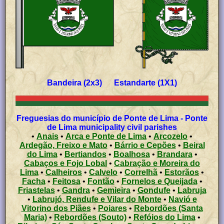
Bandeira (2x3) Estandarte (1X1)
Freguesias do município de Ponte de Lima - Ponte
de Lima municipality civil parishes
•
Anais
•
Arca e Ponte de Lima
•
Arcozelo
•
Ardegão, Freixo e Mato
•
Bárrio e Cepões
•
Beiral
do Lima
•
Bertiandos
•
Boalhosa
•
Brandara
•
Cabaços e Fojo Lobal
•
Cabração e Moreira do
Lima
•
Calheiros
•
Calvelo
•
Correlhã
•
Estorãos
•
Facha
•
Feitosa
•
Fontão
•
Fornelos e Queijada
•
Friastelas
•
Gandra
•
Gemieira
•
Gondufe
•
Labruja
•
Labrujó, Rendufe e Vilar do Monte
•
Navió e
Vitorino dos Piães
•
Poiares
•
Rebordões (Santa
Maria)
•
Rebordões (Souto)
•
Refóios do Lima
•