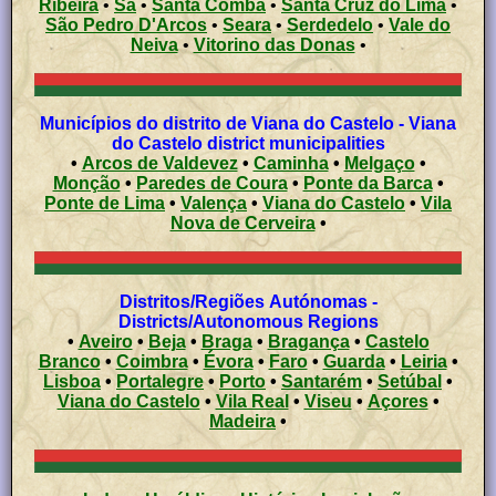
Ribeira
•
Sá
•
Santa Comba
•
Santa Cruz do Lima
•
São Pedro D'Arcos
•
Seara
•
Serdedelo
•
Vale do
Neiva
•
Vitorino das Donas
•
Municípios do distrito de Viana do Castelo - Viana
do Castelo district municipalities
•
Arcos de Valdevez
•
Caminha
•
Melgaço
•
Monção
•
Paredes de Coura
•
Ponte da Barca
•
Ponte de Lima
•
Valença
•
Viana do Castelo
•
Vila
Nova de Cerveira
•
Distritos/Regiões Autónomas -
Districts/Autonomous Regions
•
Aveiro
•
Beja
•
Braga
•
Bragança
•
Castelo
Branco
•
Coimbra
•
Évora
•
Faro
•
Guarda
•
Leiria
•
Lisboa
•
Portalegre
•
Porto
•
Santarém
•
Setúbal
•
Viana do Castelo
•
Vila Real
•
Viseu
•
Açores
•
Madeira
•