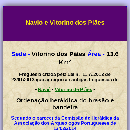
Navió e Vitorino dos Piães
Sede -
Vitorino dos Piães
Área -
13.6
2
Km
Freguesia criada pela Lei n.º 11-A/2013 de
28/01/2013 que agregou as antigas freguesias de
•
Navió
•
Vitorino de Piães
•
Ordenação heráldica do brasão e
bandeira
Segundo o parecer da Comissão de Heráldica da
Associação dos Arqueólogos Portugueses de
13/03/2014