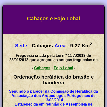
Cabaços e Fojo Lobal
2
Sede -
Cabaços
Área -
9.27
Km
Freguesia criada pela Lei n.º 11-A/2013 de
28/01/2013 que agregou as antigas freguesias de
•
Cabaços
•
Fojo Lobal
•
Ordenação heráldica do brasão e
bandeira
Segundo o parecer da Comissão de Heráldica da
Associação dos Arqueólogos Portugueses de
13/03/2014
Estabelecida em reunião de Assembleia de