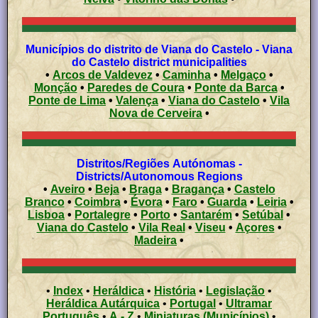
Municípios do distrito de Viana do Castelo - Viana
do Castelo district municipalities
•
Arcos de Valdevez
•
Caminha
•
Melgaço
•
Monção
•
Paredes de Coura
•
Ponte da Barca
•
Ponte de Lima
•
Valença
•
Viana do Castelo
•
Vila
Nova de Cerveira
•
Distritos/Regiões Autónomas -
Districts/Autonomous Regions
•
Aveiro
•
Beja
•
Braga
•
Bragança
•
Castelo
Branco
•
Coimbra
•
Évora
•
Faro
•
Guarda
•
Leiria
•
Lisboa
•
Portalegre
•
Porto
•
Santarém
•
Setúbal
•
Viana do Castelo
•
Vila Real
•
Viseu
•
Açores
•
Madeira
•
•
Index
•
Heráldica
•
História
•
Legislação
•
Heráldica Autárquica
•
Portugal
•
Ultramar
Português
•
A - Z
•
Miniaturas (Municípios)
•