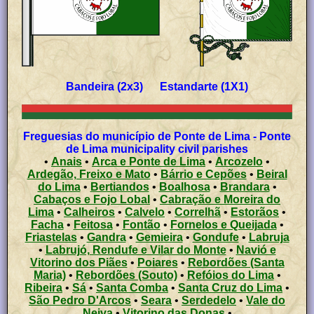
Bandeira (2x3) Estandarte (1X1)
Freguesias do município de Ponte de Lima - Ponte
de Lima municipality civil parishes
•
Anais
•
Arca e Ponte de Lima
•
Arcozelo
•
Ardegão, Freixo e Mato
•
Bárrio e Cepões
•
Beiral
do Lima
•
Bertiandos
•
Boalhosa
•
Brandara
•
Cabaços e Fojo Lobal
•
Cabração e Moreira do
Lima
•
Calheiros
•
Calvelo
•
Correlhã
•
Estorãos
•
Facha
•
Feitosa
•
Fontão
•
Fornelos e Queijada
•
Friastelas
•
Gandra
•
Gemieira
•
Gondufe
•
Labruja
•
Labrujó, Rendufe e Vilar do Monte
•
Navió e
Vitorino dos Piães
•
Poiares
•
Rebordões (Santa
Maria)
•
Rebordões (Souto)
•
Refóios do Lima
•
Ribeira
•
Sá
•
Santa Comba
•
Santa Cruz do Lima
•
São Pedro D'Arcos
•
Seara
•
Serdedelo
•
Vale do
Neiva
•
Vitorino das Donas
•