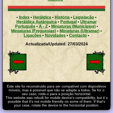
•
Index
•
Heráldica
•
História
•
Legislação
•
Heráldica Autárquica
•
Portugal
•
Ultramar
Português
•
A - Z
•
Miniaturas (Municípios)
•
Miniaturas (Freguesias)
•
Miniaturas (Ultramar)
•
Ligações
•
Novidades
•
Contacto
•
Actualizada/Updated: 27/03/2024
Este site foi reconstruido para ser compatível com dispositivos
móveis, mas é possível que não se adapte a todos. Se for o
seu caso, rode-o para a posição horizontal.
This website was rebuilt for mobile device's compatibility, but it´s
possible that it's not mobile friendly on some of them. If that's
your case, rotate the device to the horizontal position.