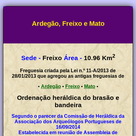
Ardegão, Freixo e Mato
2
Sede -
Freixo
Área -
10.96
Km
Freguesia criada pela Lei n.º 11-A/2013 de
28/01/2013 que agregou as antigas freguesias de
•
Ardegão
•
Freixo
•
Mato
•
Ordenação heráldica do brasão e
bandeira
Segundo o parecer da Comissão de Heráldica da
Associação dos Arqueólogos Portugueses de
16/09/2014
Estabelecida em reunião de Assembleia de