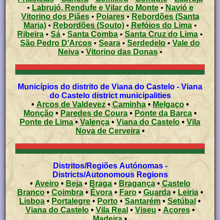
•
Labrujó, Rendufe e Vilar do Monte
•
Navió e
Vitorino dos Piães
•
Poiares
•
Rebordões (Santa
Maria)
•
Rebordões (Souto)
•
Refóios do Lima
•
Ribeira
•
Sá
•
Santa Comba
•
Santa Cruz do Lima
•
São Pedro D'Arcos
•
Seara
•
Serdedelo
•
Vale do
Neiva
•
Vitorino das Donas
•
Municípios do distrito de Viana do Castelo - Viana
do Castelo district municipalities
•
Arcos de Valdevez
•
Caminha
•
Melgaço
•
Monção
•
Paredes de Coura
•
Ponte da Barca
•
Ponte de Lima
•
Valença
•
Viana do Castelo
•
Vila
Nova de Cerveira
•
Distritos/Regiões Autónomas -
Districts/Autonomous Regions
•
Aveiro
•
Beja
•
Braga
•
Bragança
•
Castelo
Branco
•
Coimbra
•
Évora
•
Faro
•
Guarda
•
Leiria
•
Lisboa
•
Portalegre
•
Porto
•
Santarém
•
Setúbal
•
Viana do Castelo
•
Vila Real
•
Viseu
•
Açores
•
Madeira
•