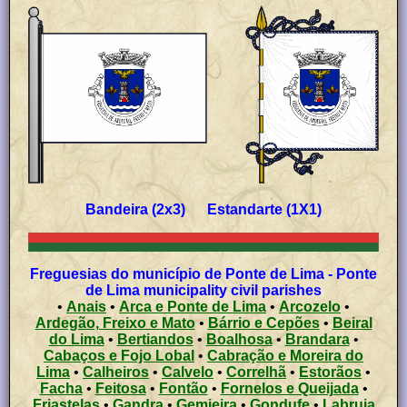
Bandeira (2x3) Estandarte (1X1)
Freguesias do município de Ponte de Lima - Ponte
de Lima municipality civil parishes
•
Anais
•
Arca e Ponte de Lima
•
Arcozelo
•
Ardegão, Freixo e Mato
•
Bárrio e Cepões
•
Beiral
do Lima
•
Bertiandos
•
Boalhosa
•
Brandara
•
Cabaços e Fojo Lobal
•
Cabração e Moreira do
Lima
•
Calheiros
•
Calvelo
•
Correlhã
•
Estorãos
•
Facha
•
Feitosa
•
Fontão
•
Fornelos e Queijada
•
Friastelas
•
Gandra
•
Gemieira
•
Gondufe
•
Labruja