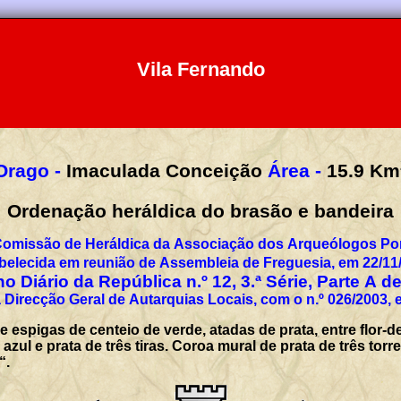
Vila Fernando
Orago -
Imaculada Conceição
Área -
15.9
Km
Ordenação heráldica do brasão e bandeira
Comissão de Heráldica da Associação dos Arqueólogos Por
belecida em reunião de Assembleia de Freguesia, em 22/11
o Diário da República n.º 12, 3.ª Série, Parte A d
 Direcção Geral de Autarquias Locais, com o n.º 026/2003, 
espigas de centeio de verde, atadas de prata, entre flor-de-
ul e prata de três tiras. Coroa mural de prata de três torre
“.