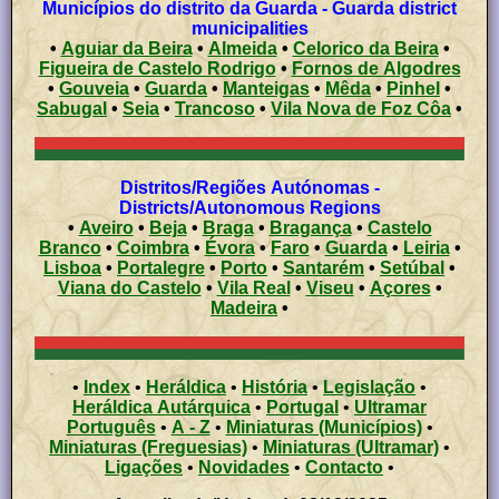
Municípios do distrito da Guarda - Guarda district
municipalities
•
Aguiar da Beira
•
Almeida
•
Celorico da Beira
•
Figueira de Castelo Rodrigo
•
Fornos de Algodres
•
Gouveia
•
Guarda
•
Manteigas
•
Mêda
•
Pinhel
•
Sabugal
•
Seia
•
Trancoso
•
Vila Nova de Foz Côa
•
Distritos/Regiões Autónomas -
Districts/Autonomous Regions
•
Aveiro
•
Beja
•
Braga
•
Bragança
•
Castelo
Branco
•
Coimbra
•
Évora
•
Faro
•
Guarda
•
Leiria
•
Lisboa
•
Portalegre
•
Porto
•
Santarém
•
Setúbal
•
Viana do Castelo
•
Vila Real
•
Viseu
•
Açores
•
Madeira
•
•
Index
•
Heráldica
•
História
•
Legislação
•
Heráldica Autárquica
•
Portugal
•
Ultramar
Português
•
A - Z
•
Miniaturas (Municípios)
•
Miniaturas (Freguesias)
•
Miniaturas (Ultramar)
•
Ligações
•
Novidades
•
Contacto
•