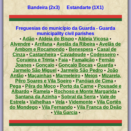
Bandeira (2x3) Estandarte (1X1)
Freguesias do município da Guarda - Guarda
municipality civil parishes
•
Adão
•
Aldeia do Bispo
•
Aldeia Viçosa
•
Alvendre
•
Arrifana
•
Avelãs da Ribeira
•
Avelãs de
Ambom e Rocamondo
•
Benespera
•
Casal de
Cinza
•
Castanheira
•
Cavadoude
•
Codesseiro
•
Corujeira e Trinta
•
Faia
•
Famalicão
•
Fernão
Joanes
•
Gonçalo
•
Gonçalo Bocas
•
Guarda
•
Jarmelo São Miguel
•
Jarmelo São Pedro
•
João
Antão
•
Maçainhas
•
Marmeleiro
•
Meios
•
Mizarela,
Pêro Soares e Vila Soeiro
•
Panóias de Cima
•
Pega
•
Pêra do Moço
•
Porto da Carne
•
Pousade e
Albardo
•
Ramela
•
Rochoso e Monte Margarida
•
Santana da Azinha
•
Sobral da Serra
•
Vale de
Estrela
•
Valhelhas
•
Vela
•
Videmonte
•
Vila Cortês
do Mondego
•
Vila Fernando
•
Vila Franca do Deão
•
Vila Garcia
•