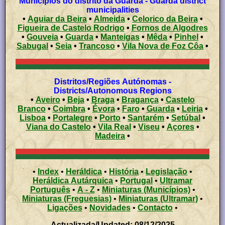
Municípios do distrito da Guarda - Guarda district
municipalities
•
Aguiar da Beira
•
Almeida
•
Celorico da Beira
•
Figueira de Castelo Rodrigo
•
Fornos de Algodres
•
Gouveia
•
Guarda
•
Manteigas
•
Mêda
•
Pinhel
•
Sabugal
•
Seia
•
Trancoso
•
Vila Nova de Foz Côa
•
Distritos/Regiões Autónomas -
Districts/Autonomous Regions
•
Aveiro
•
Beja
•
Braga
•
Bragança
•
Castelo
Branco
•
Coimbra
•
Évora
•
Faro
•
Guarda
•
Leiria
•
Lisboa
•
Portalegre
•
Porto
•
Santarém
•
Setúbal
•
Viana do Castelo
•
Vila Real
•
Viseu
•
Açores
•
Madeira
•
•
Index
•
Heráldica
•
História
•
Legislação
•
Heráldica Autárquica
•
Portugal
•
Ultramar
Português
•
A - Z
•
Miniaturas (Municípios)
•
Miniaturas (Freguesias)
•
Miniaturas (Ultramar)
•
Ligações
•
Novidades
•
Contacto
•
Actualizada/Updated: 08/12/2025