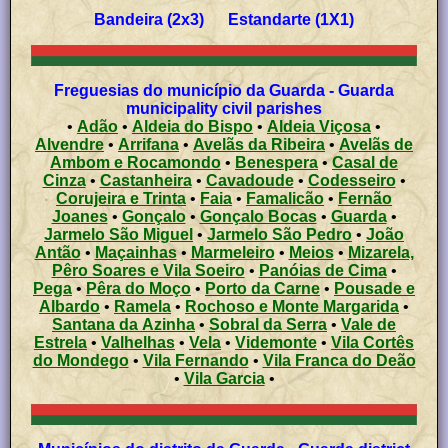
Bandeira (2x3) Estandarte (1X1)
Freguesias do município da Guarda - Guarda
municipality civil parishes
•
Adão
•
Aldeia do Bispo
•
Aldeia Viçosa
•
Alvendre
•
Arrifana
•
Avelãs da Ribeira
•
Avelãs de
Ambom e Rocamondo
•
Benespera
•
Casal de
Cinza
•
Castanheira
•
Cavadoude
•
Codesseiro
•
Corujeira e Trinta
•
Faia
•
Famalicão
•
Fernão
Joanes
•
Gonçalo
•
Gonçalo Bocas
•
Guarda
•
Jarmelo São Miguel
•
Jarmelo São Pedro
•
João
Antão
•
Maçainhas
•
Marmeleiro
•
Meios
•
Mizarela,
Pêro Soares e Vila Soeiro
•
Panóias de Cima
•
Pega
•
Pêra do Moço
•
Porto da Carne
•
Pousade e
Albardo
•
Ramela
•
Rochoso e Monte Margarida
•
Santana da Azinha
•
Sobral da Serra
•
Vale de
Estrela
•
Valhelhas
•
Vela
•
Videmonte
•
Vila Cortês
do Mondego
•
Vila Fernando
•
Vila Franca do Deão
•
Vila Garcia
•