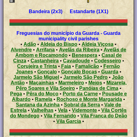
Bandeira (2x3) Estandarte (1X1)
Freguesias do município da Guarda - Guarda
municipality civil parishes
•
Adão
•
Aldeia do Bispo
•
Aldeia Viçosa
•
Alvendre
•
Arrifana
•
Avelãs da Ribeira
•
Avelãs de
Ambom e Rocamondo
•
Benespera
•
Casal de
Cinza
•
Castanheira
•
Cavadoude
•
Codesseiro
•
Corujeira e Trinta
•
Faia
•
Famalicão
•
Fernão
Joanes
•
Gonçalo
•
Gonçalo Bocas
•
Guarda
•
Jarmelo São Miguel
•
Jarmelo São Pedro
•
João
Antão
•
Maçainhas
•
Marmeleiro
•
Meios
•
Mizarela,
Pêro Soares e Vila Soeiro
•
Panóias de Cima
•
Pega
•
Pêra do Moço
•
Porto da Carne
•
Pousade e
Albardo
•
Ramela
•
Rochoso e Monte Margarida
•
Santana da Azinha
•
Sobral da Serra
•
Vale de
Estrela
•
Valhelhas
•
Vela
•
Videmonte
•
Vila Cortês
do Mondego
•
Vila Fernando
•
Vila Franca do Deão
•
Vila Garcia
•