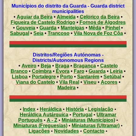
Municípios do distrito da Guarda - Guarda district
municipalities
•
Aguiar da Beira
•
Almeida
•
Celorico da Beira
•
Figueira de Castelo Rodrigo
•
Fornos de Algodres
•
Gouveia
•
Guarda
•
Manteigas
•
Mêda
•
Pinhel
•
Sabugal
•
Seia
•
Trancoso
•
Vila Nova de Foz Côa
•
Distritos/Regiões Autónomas -
Districts/Autonomous Regions
•
Aveiro
•
Beja
•
Braga
•
Bragança
•
Castelo
Branco
•
Coimbra
•
Évora
•
Faro
•
Guarda
•
Leiria
•
Lisboa
•
Portalegre
•
Porto
•
Santarém
•
Setúbal
•
Viana do Castelo
•
Vila Real
•
Viseu
•
Açores
•
Madeira
•
•
Index
•
Heráldica
•
História
•
Legislação
•
Heráldica Autárquica
•
Portugal
•
Ultramar
Português
•
A - Z
•
Miniaturas (Municípios)
•
Miniaturas (Freguesias)
•
Miniaturas (Ultramar)
•
Ligações
•
Novidades
•
Contacto
•