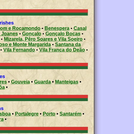
ivil parishes
bom e Rocamondo
•
Benespera
•
Casal
 Joanes
•
Gonçalo
•
Gonçalo Bocas
•
•
Mizarela, Pêro Soares e Vila Soeiro
•
so e Monte Margarida
•
Santana da
•
Vila Fernando
•
Vila Franca do Deão
•
ies
res
•
Gouveia
•
Guarda
•
Manteigas
•
ôa
•
ons
isboa
•
Portalegre
•
Porto
•
Santarém
•
ra
•