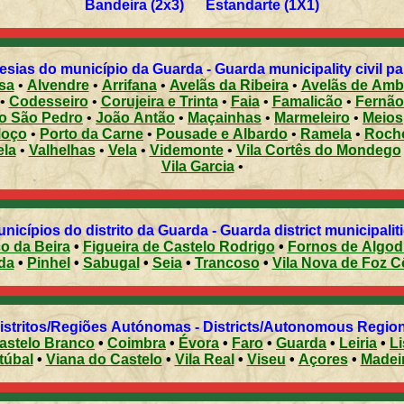
Bandeira (2x3) Estandarte (1X1)
Freguesias do município da Guarda - Guarda municipality c
sa
•
Alvendre
•
Arrifana
•
Avelãs da Ribeira
•
Avelãs de Am
•
Codesseiro
•
Corujeira e Trinta
•
Faia
•
Famalicão
•
Fernão
o São Pedro
•
João Antão
•
Maçainhas
•
Marmeleiro
•
Meios
Moço
•
Porto da Carne
•
Pousade e Albardo
•
Ramela
•
Rocho
ela
•
Valhelhas
•
Vela
•
Videmonte
•
Vila Cortês do Mondego
Vila Garcia
•
Municípios do distrito da Guarda - Guarda district municipalit
co da Beira
•
Figueira de Castelo Rodrigo
•
Fornos de Algod
da
•
Pinhel
•
Sabugal
•
Seia
•
Trancoso
•
Vila Nova de Foz C
Distritos/Regiões Autónomas - Districts/Autonomous Regi
astelo Branco
•
Coimbra
•
Évora
•
Faro
•
Guarda
•
Leiria
•
L
túbal
•
Viana do Castelo
•
Vila Real
•
Viseu
•
Açores
•
Madei