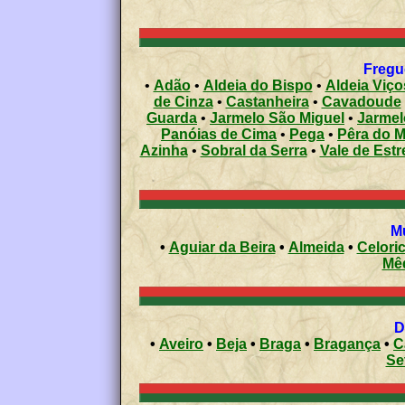
•
Adão
•
Aldeia do Bispo
•
Aldeia Viço
de Cinza
•
Castanheira
•
Cavadoude
Guarda
•
Jarmelo São Miguel
•
Jarmel
Panóias de Cima
•
Pega
•
Pêra do 
Azinha
•
Sobral da Serra
•
Vale de Estr
•
Aguiar da Beira
•
Almeida
•
Celori
Mê
•
Aveiro
•
Beja
•
Braga
•
Bragança
•
C
Se