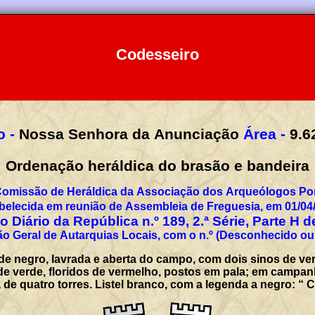
Codesseiro
 -
Nossa Senhora da Anunciação
Área -
9.6
Ordenação heráldica do brasão e bandeira
Comissão de Heráldica da Associação dos Arqueólogos Por
belecida em reunião de Assembleia de Freguesia, em 01/04
 Diário da República n.º 189, 2.ª Série, Parte H 
o Geral de Autarquias Locais, com o n.º (Desconhecido ou
a de negro, lavrada e aberta do campo, com dois sinos de 
e verde, floridos de vermelho, postos em pala; em campan
 de quatro torres. Listel branco, com a legenda a negro: 