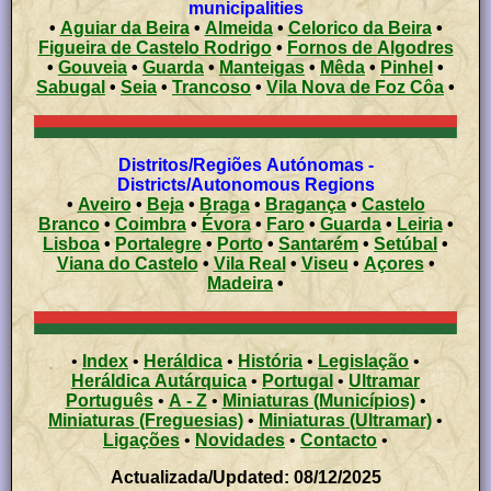
municipalities
•
Aguiar da Beira
•
Almeida
•
Celorico da Beira
•
Figueira de Castelo Rodrigo
•
Fornos de Algodres
•
Gouveia
•
Guarda
•
Manteigas
•
Mêda
•
Pinhel
•
Sabugal
•
Seia
•
Trancoso
•
Vila Nova de Foz Côa
•
Distritos/Regiões Autónomas -
Districts/Autonomous Regions
•
Aveiro
•
Beja
•
Braga
•
Bragança
•
Castelo
Branco
•
Coimbra
•
Évora
•
Faro
•
Guarda
•
Leiria
•
Lisboa
•
Portalegre
•
Porto
•
Santarém
•
Setúbal
•
Viana do Castelo
•
Vila Real
•
Viseu
•
Açores
•
Madeira
•
•
Index
•
Heráldica
•
História
•
Legislação
•
Heráldica Autárquica
•
Portugal
•
Ultramar
Português
•
A - Z
•
Miniaturas (Municípios)
•
Miniaturas (Freguesias)
•
Miniaturas (Ultramar)
•
Ligações
•
Novidades
•
Contacto
•
Actualizada/Updated: 08/12/2025