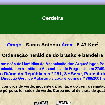
Cerdeira
2
Orago -
Santo António
Área -
5.47
Km
Ordenação heráldica do brasão e bandeira
Comissão de Heráldica da Associação dos Arqueólogos Por
belecida em reunião de Assembleia de Freguesia, em 27/09
 Diário da República n.º 251, 3.ª Série, Parte A 
 Direcção Geral de Autarquias Locais, com o n.º 388/2001, 
 cômoros de verde, movente da ponta, o do centro rematado
 púrpura, folhados de verde. Coroa mural de prata de quatr