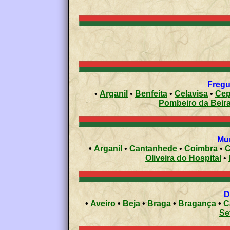
Fregu
•
Arganil
•
Benfeita
•
Celavisa
•
Cep
Pombeiro da Beir
•
Arganil
•
Cantanhede
•
Coimbra
•
C
Oliveira do Hospital
•
•
Aveiro
•
Beja
•
Braga
•
Bragança
•
C
Se