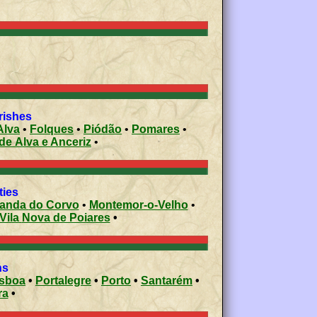
rishes
Alva
•
Folques
•
Piódão
•
Pomares
•
de Alva e Anceriz
•
ities
Miranda do Corvo
•
Montemor-o-Velho
•
Vila Nova de Poiares
•
ons
isboa
•
Portalegre
•
Porto
•
Santarém
•
ra
•