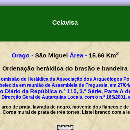
Celavisa
2
Orago -
São Miguel
Área -
15.66
Km
Ordenação heráldica do brasão e bandeira
Comissão de Heráldica da Associação dos Arqueólogos Por
belecida em reunião de Assembleia de Freguesia, em 27/04
 Diário da República n.º 115, 3.ª Série, Parte A 
 Direcção Geral de Autarquias Locais, com o n.º 165/2001, 
 arco de prata, lavrada de negro, movente dos flancos e d
. Coroa mural de prata de três torres. Listel branco com a 