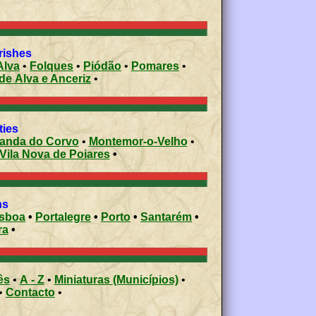
vil parishe
s
Alva
•
Folques
•
Piódão
•
Pomares
•
de Alva e Anceriz
•
ities
Miranda do Corvo
•
Montemor-o-Velho
•
Vila Nova de Poiares
•
ons
isboa
•
Portalegre
•
Porto
•
Santarém
•
ra
•
ês
•
A - Z
•
Miniaturas (Municípios)
•
•
Contacto
•