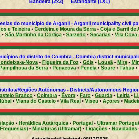
Bandeira (2x3) Estandarte (1X1)
Freguesias do município de Arganil - Arganil municipality ci
os e Teixeira
•
Cerdeira e Moura da Serra
•
Côja e Barril de 
a
•
São Martinho da Cortiça
•
Sarzedo
•
Secarias
•
Vila Cova 
Municípios do distrito de Coimbra - Coimbra district municipal
ondeixa-a-Nova
•
Figueira da Foz
•
Góis
•
Lousã
•
Mira
•
Pampilhosa da Serra
•
Penacova
•
Penela
•
Soure
•
Tábua
•
Distritos/Regiões Autónomas - Districts/Autonomous Regi
astelo Branco
•
Coimbra
•
Évora
•
Faro
•
Guarda
•
Leiria
•
L
túbal
•
Viana do Castelo
•
Vila Real
•
Viseu
•
Açores
•
Madei
slação
•
Heráldica Autárquica
•
Portugal
•
Ultramar Portugu
(Freguesias)
•
Miniaturas (Ultramar)
•
Ligações
•
Novidades