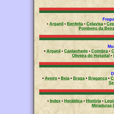
•
Arganil
•
Benfeita
•
Celavisa
•
Cep
Pombeiro da Beir
•
Arganil
•
Cantanhede
•
Coimbra
•
C
Oliveira do Hospital
•
•
Aveiro
•
Beja
•
Braga
•
Bragança
•
C
Se
•
Index
•
Heráldica
•
História
•
Legi
Miniaturas 