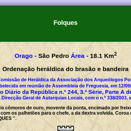
Folques
2
Orago -
São Pedro
Área -
18.1
Km
Ordenação heráldica do brasão e bandeira
Comissão de Heráldica da Associação dos Arqueólogos Por
belecida em reunião de Assembleia de Freguesia, em 12/09
 Diário da República n.º 244, 3.ª Série, Parte A 
 Direcção Geral de Autarquias Locais, com o n.º 338/2003, 
s cômoros de ouro, movente da ponta, encimado por freixo
com os palhetões para o chefe, a da dextra volvida. Coroa mu
QUES “.