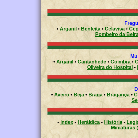
Fregu
•
Arganil
•
Benfeita
•
Celavisa
•
Cep
Pombeiro da Beir
•
Arganil
•
Cantanhede
•
Coimbra
•
C
Oliveira do Hospital
•
•
Aveiro
•
Beja
•
Braga
•
Bragança
•
C
Se
•
Index
•
Heráldica
•
História
•
Legi
Miniaturas 