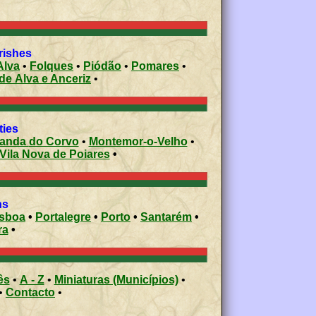
rishes
Alva
•
Folques
•
Piódão
•
Pomares
•
de Alva e Anceriz
•
ities
Miranda do Corvo
•
Montemor-o-Velho
•
Vila Nova de Poiares
•
ons
isboa
•
Portalegre
•
Porto
•
Santarém
•
ra
•
ês
•
A - Z
•
Miniaturas (Municípios)
•
•
Contacto
•