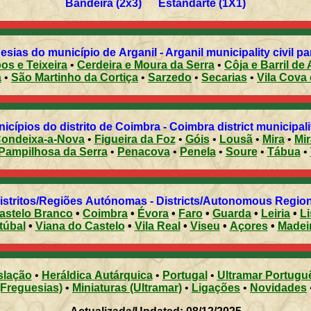
Bandeira (2x3) Estandarte (1X1)
esias do município de Arganil - Arganil municipality civil pa
os e Teixeira
•
Cerdeira e Moura da Serra
•
Côja e Barril de 
a
•
São Martinho da Cortiça
•
Sarzedo
•
Secarias
•
Vila Cova 
Municípios do distrito de Coimbra - Coimbra district municipal
ondeixa-a-Nova
•
Figueira da Foz
•
Góis
•
Lousã
•
Mira
•
Pampilhosa da Serra
•
Penacova
•
Penela
•
Soure
•
Tábua
•
Distritos/Regiões Autónomas - Districts/Autonomous Regi
astelo Branco
•
Coimbra
•
Évora
•
Faro
•
Guarda
•
Leiria
•
L
túbal
•
Viana do Castelo
•
Vila Real
•
Viseu
•
Açores
•
Madei
slação
•
Heráldica Autárquica
•
Portugal
•
Ultramar Portugu
(Freguesias)
•
Miniaturas (Ultramar)
•
Ligações
•
Novidades