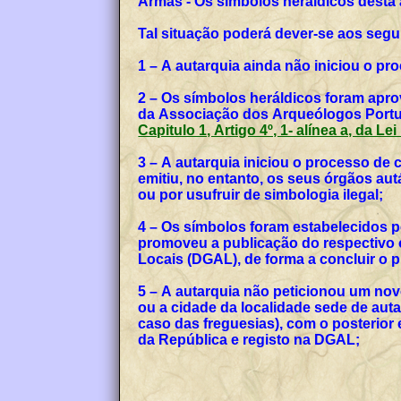
Armas - Os símbolos heráldicos desta
Tal situação poderá dever-se aos segu
1 – A autarquia ainda não iniciou o p
2 – Os símbolos heráldicos foram apro
da Associação dos Arqueólogos Portug
Capitulo 1, Artigo 4º, 1- alínea a, da Le
3 – A autarquia iniciou o processo de
emitiu, no entanto, os seus órgãos a
ou por usufruir de simbologia ilegal;
4 – Os símbolos foram estabelecidos p
promoveu a publicação do respectivo o
Locais (DGAL), de forma a concluir o
5 – A autarquia não peticionou um no
ou a cidade da localidade sede de auta
caso das freguesias), com o posterior
da República e registo na DGAL;