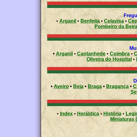
Fregu
•
Arganil
•
Benfeita
•
Celavisa
•
Cep
Pombeiro da Beir
•
Arganil
•
Cantanhede
•
Coimbra
•
C
Oliveira do Hospital
•
•
Aveiro
•
Beja
•
Braga
•
Bragança
•
C
Se
•
Index
•
Heráldica
•
História
•
Legi
Miniaturas 