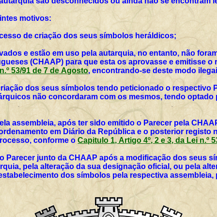
 autarquia são desconhecidos ou ainda não se encontram l
intes motivos:
rocesso de criação dos seus símbolos heráldicos;
vados e estão em uso pela autarquia, no entanto, não for
ueses (CHAAP) para que esta os aprovasse e emitisse o r
i n.º 53/91 de 7 de Agosto
, encontrando-se deste modo ilegai
 criação dos seus símbolos tendo peticionado o respectivo 
utárquicos não concordaram com os mesmos, tendo optado p
ela assembleia, após ter sido emitido o Parecer pela CHAAP
rdenamento em Diário da República e o posterior registo 
 processo, conforme o
Capitulo 1, Artigo 4º, 2 e 3, da Lei n.º
vo Parecer junto da CHAAP após a modificação dos seus sím
rquia, pela alteração da sua designação oficial, ou pela al
 estabelecimento dos símbolos pela respectiva assembleia