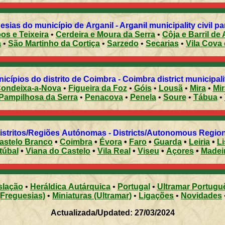
esias do município de Arganil - Arganil municipality civil pa
os e Teixeira
•
Cerdeira e Moura da Serra
•
Côja e Barril de 
a
•
São Martinho da Cortiça
•
Sarzedo
•
Secarias
•
Vila Cova 
Municípios do distrito de Coimbra - Coimbra district municipal
ondeixa-a-Nova
•
Figueira da Foz
•
Góis
•
Lousã
•
Mira
•
Pampilhosa da Serra
•
Penacova
•
Penela
•
Soure
•
Tábua
•
Distritos/Regiões Autónomas - Districts/Autonomous Regi
astelo Branco
•
Coimbra
•
Évora
•
Faro
•
Guarda
•
Leiria
•
L
túbal
•
Viana do Castelo
•
Vila Real
•
Viseu
•
Açores
•
Madei
slação
•
Heráldica Autárquica
•
Portugal
•
Ultramar Portugu
(Freguesias)
•
Miniaturas (Ultramar)
•
Ligações
•
Novidades
Actualizada/Updated: 27/03/2024