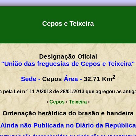
Cepos e Teixeira
Designação Oficial
"União das freguesias de Cepos e Teixeira"
2
Sede -
Cepos
Área -
32.71
Km
a pela Lei n.º 11-A/2013 de 28/01/2013 que agregou as antig
•
Cepos
•
Teixeira
•
Ordenação heráldica do brasão e bandeira
Ainda não Publicada no Diário da República