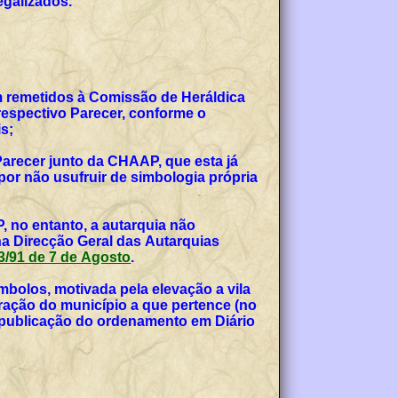
egalizados.
am remetidos à Comissão de Heráldica
espectivo Parecer, conforme o
s;
Parecer junto da CHAAP, que esta já
or não usufruir de simbologia própria
, no entanto, a autarquia não
na Direcção Geral das Autarquias
 53/91 de 7 de Agosto
.
bolos, motivada pela elevação a vila
teração do município a que pertence (no
, publicação do ordenamento em Diário