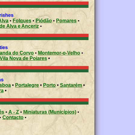
rishes
Alva
•
Folques
•
Piódão
•
Pomares
•
de Alva e Anceriz
•
ities
Miranda do Corvo
•
Montemor-o-Velho
•
Vila Nova de Poiares
•
ons
isboa
•
Portalegre
•
Porto
•
Santarém
•
ra
•
ês
•
A - Z
•
Miniaturas (Municípios)
•
•
Contacto
•