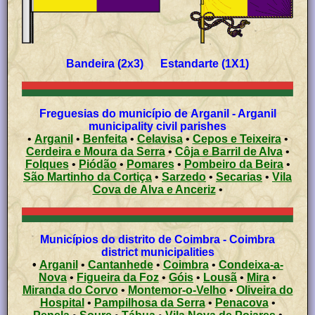
Bandeira (2x3) Estandarte (1X1)
Freguesias do município de Arganil - Arganil
municipality civil parishes
•
Arganil
•
Benfeita
•
Celavisa
•
Cepos e Teixeira
•
Cerdeira e Moura da Serra
•
Côja e Barril de Alva
•
Folques
•
Piódão
•
Pomares
•
Pombeiro da Beira
•
São Martinho da Cortiça
•
Sarzedo
•
Secarias
•
Vila
Cova de Alva e Anceriz
•
Municípios do distrito de Coimbra - Coimbra
district municipalities
•
Arganil
•
Cantanhede
•
Coimbra
•
Condeixa-a-
Nova
•
Figueira da Foz
•
Góis
•
Lousã
•
Mira
•
Miranda do Corvo
•
Montemor-o-Velho
•
Oliveira do
Hospital
•
Pampilhosa da Serra
•
Penacova
•