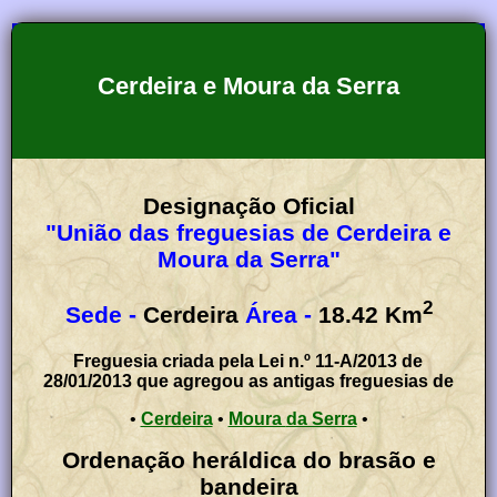
Cerdeira e Moura da Serra
Designação Oficial
"União das freguesias de Cerdeira e
Moura da Serra"
2
Sede -
Cerdeira
Área -
18.42
Km
Freguesia criada pela Lei n.º 11-A/2013 de
28/01/2013 que agregou as antigas freguesias de
•
Cerdeira
•
Moura da Serra
•
Ordenação heráldica do brasão e
bandeira