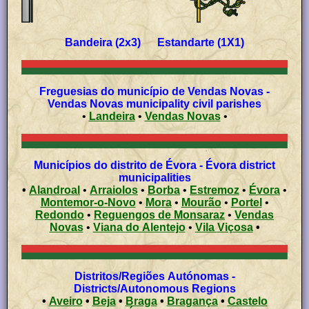
Bandeira (2x3) Estandarte (1X1)
Freguesias do município de Vendas Novas -
Vendas Novas municipality civil parishes
•
Landeira
•
Vendas Novas
•
Municípios do distrito de Évora - Évora district
municipalities
•
Alandroal
•
Arraiolos
•
Borba
•
Estremoz
•
Évora
•
Montemor-o-Novo
•
Mora
•
Mourão
•
Portel
•
Redondo
•
Reguengos de Monsaraz
•
Vendas
Novas
•
Viana do Alentejo
•
Vila Viçosa
•
Distritos/Regiões Autónomas -
Districts/Autonomous Regions
•
Aveiro
•
Beja
•
Braga
•
Bragança
•
Castelo