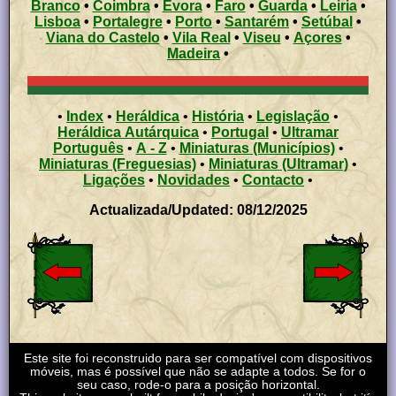
Branco
•
Coimbra
•
Évora
•
Faro
•
Guarda
•
Leiria
•
Lisboa
•
Portalegre
•
Porto
•
Santarém
•
Setúbal
•
Viana do Castelo
•
Vila Real
•
Viseu
•
Açores
•
Madeira
•
•
Index
•
Heráldica
•
História
•
Legislação
•
Heráldica Autárquica
•
Portugal
•
Ultramar
Português
•
A - Z
•
Miniaturas (Municípios)
•
Miniaturas (Freguesias)
•
Miniaturas (Ultramar)
•
Ligações
•
Novidades
•
Contacto
•
Actualizada/Updated: 08/12/2025
Este site foi reconstruido para ser compatível com dispositivos
móveis, mas é possível que não se adapte a todos. Se for o
seu caso, rode-o para a posição horizontal.