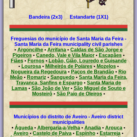
Bandeira (2x3) Estandarte (1X1)
Freguesias do município de Santa Maria da Feira -
Santa Maria da Feira municipality civil parishes
•
Argoncilhe
•
Arrifana
•
Caldas de São Jorge e
Pigeiros
•
Canedo, Vale e Vila Maior
•
Escapães
•
Fiães
•
Fornos
•
Lobão, Gião, Louredo e Guisande
•
Lourosa
•
Milheirós de Poiares
•
Mozelos
•
Nogueira da Regedoura
•
Paços de Brandão
•
Rio
Meão
•
Romariz
•
Sanguedo
•
Santa Maria da Feira,
Travanca, Sanfins e Espargo
•
Santa Maria de
Lamas
•
São João de Ver
•
São Miguel de Souto e
Mosteirô
•
São Paio de Oleiros
•
Municípios do distrito de Aveiro - Aveiro district
municipalities
•
Águeda
•
Albergaria-a-Velha
•
Anadia
•
Arouca
•
Aveiro
•
Castelo de Paiva
•
Espinho
•
Estarreja
•