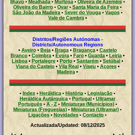
Ílhavo
•
Mealhada
•
Murtosa
•
Oliveira de Azeméis
•
Oliveira do Bairro
•
Ovar
•
Santa Maria da Feira
•
São João da Madeira
•
Sever do Vouga
•
Vagos
•
Vale de Cambra
•
Distritos/Regiões Autónomas -
Districts/Autonomous Regions
•
Aveiro
•
Beja
•
Braga
•
Bragança
•
Castelo
Branco
•
Coimbra
•
Évora
•
Faro
•
Guarda
•
Leiria
•
Lisboa
•
Portalegre
•
Porto
•
Santarém
•
Setúbal
•
Viana do Castelo
•
Vila Real
•
Viseu
•
Açores
•
Madeira
•
•
Index
•
Heráldica
•
História
•
Legislação
•
Heráldica Autárquica
•
Portugal
•
Ultramar
Português
•
A - Z
•
Miniaturas (Municípios)
•
Miniaturas (Freguesias)
•
Miniaturas (Ultramar)
•
Ligações
•
Novidades
•
Contacto
•
Actualizada/Updated: 08/12/2025