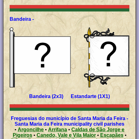
Bandeira -
Bandeira (2x3) Estandarte (1X1)
Freguesias do município de Santa Maria da Feira -
Santa Maria da Feira municipality civil parishes
•
Argoncilhe
•
Arrifana
•
Caldas de São Jorge e
Pigeiros
•
Canedo, Vale e Vila Maior
•
Escapães
•