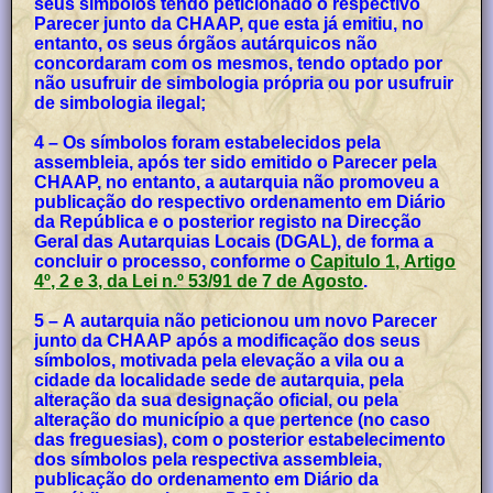
seus símbolos tendo peticionado o respectivo
Parecer junto da CHAAP, que esta já emitiu, no
entanto, os seus órgãos autárquicos não
concordaram com os mesmos, tendo optado por
não usufruir de simbologia própria ou por usufruir
de simbologia ilegal;
4 – Os símbolos foram estabelecidos pela
assembleia, após ter sido emitido o Parecer pela
CHAAP, no entanto, a autarquia não promoveu a
publicação do respectivo ordenamento em Diário
da República e o posterior registo na Direcção
Geral das Autarquias Locais (DGAL), de forma a
concluir o processo, conforme o
Capitulo 1, Artigo
4º, 2 e 3, da Lei n.º 53/91 de 7 de Agosto
.
5 – A autarquia não peticionou um novo Parecer
junto da CHAAP após a modificação dos seus
símbolos, motivada pela elevação a vila ou a
cidade da localidade sede de autarquia, pela
alteração da sua designação oficial, ou pela
alteração do município a que pertence (no caso
das freguesias), com o posterior estabelecimento
dos símbolos pela respectiva assembleia,
publicação do ordenamento em Diário da