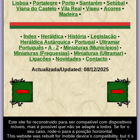
Lisboa
•
Portalegre
•
Porto
•
Santarém
•
Setúbal
•
Viana do Castelo
•
Vila Real
•
Viseu
•
Açores
•
Madeira
•
•
Index
•
Heráldica
•
História
•
Legislação
•
Heráldica Autárquica
•
Portugal
•
Ultramar
Português
•
A - Z
•
Miniaturas (Municípios)
•
Miniaturas (Freguesias)
•
Miniaturas (Ultramar)
•
Ligações
•
Novidades
•
Contacto
•
Actualizada/Updated: 08/12/2025
Este site foi reconstruido para ser compatível com dispositivos
móveis, mas é possível que não se adapte a todos. Se for o
seu caso, rode-o para a posição horizontal.
This website was rebuilt for mobile device's compatibility, but it´s