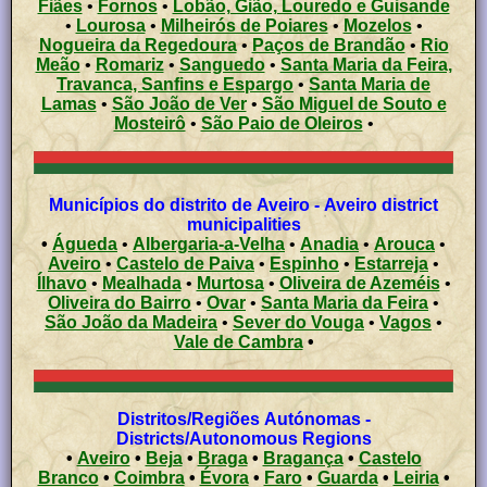
Fiães
•
Fornos
•
Lobão, Gião, Louredo e Guisande
•
Lourosa
•
Milheirós de Poiares
•
Mozelos
•
Nogueira da Regedoura
•
Paços de Brandão
•
Rio
Meão
•
Romariz
•
Sanguedo
•
Santa Maria da Feira,
Travanca, Sanfins e Espargo
•
Santa Maria de
Lamas
•
São João de Ver
•
São Miguel de Souto e
Mosteirô
•
São Paio de Oleiros
•
Municípios do distrito de Aveiro - Aveiro district
municipalities
•
Águeda
•
Albergaria-a-Velha
•
Anadia
•
Arouca
•
Aveiro
•
Castelo de Paiva
•
Espinho
•
Estarreja
•
Ílhavo
•
Mealhada
•
Murtosa
•
Oliveira de Azeméis
•
Oliveira do Bairro
•
Ovar
•
Santa Maria da Feira
•
São João da Madeira
•
Sever do Vouga
•
Vagos
•
Vale de Cambra
•
Distritos/Regiões Autónomas -
Districts/Autonomous Regions
•
Aveiro
•
Beja
•
Braga
•
Bragança
•
Castelo
Branco
•
Coimbra
•
Évora
•
Faro
•
Guarda
•
Leiria
•