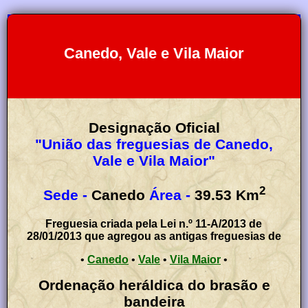
Canedo, Vale e Vila Maior
Designação Oficial
"União das freguesias de Canedo,
Vale e Vila Maior"
2
Sede -
Canedo
Área -
39.53
Km
Freguesia criada pela Lei n.º 11-A/2013 de
28/01/2013 que agregou as antigas freguesias de
•
Canedo
•
Vale
•
Vila Maior
•
Ordenação heráldica do brasão e
bandeira