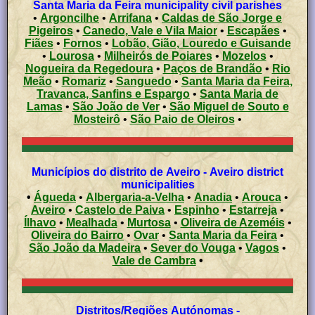
Santa Maria da Feira municipality civil parishes
•
Argoncilhe
•
Arrifana
•
Caldas de São Jorge e
Pigeiros
•
Canedo, Vale e Vila Maior
•
Escapães
•
Fiães
•
Fornos
•
Lobão, Gião, Louredo e Guisande
•
Lourosa
•
Milheirós de Poiares
•
Mozelos
•
Nogueira da Regedoura
•
Paços de Brandão
•
Rio
Meão
•
Romariz
•
Sanguedo
•
Santa Maria da Feira,
Travanca, Sanfins e Espargo
•
Santa Maria de
Lamas
•
São João de Ver
•
São Miguel de Souto e
Mosteirô
•
São Paio de Oleiros
•
Municípios do distrito de Aveiro - Aveiro district
municipalities
•
Águeda
•
Albergaria-a-Velha
•
Anadia
•
Arouca
•
Aveiro
•
Castelo de Paiva
•
Espinho
•
Estarreja
•
Ílhavo
•
Mealhada
•
Murtosa
•
Oliveira de Azeméis
•
Oliveira do Bairro
•
Ovar
•
Santa Maria da Feira
•
São João da Madeira
•
Sever do Vouga
•
Vagos
•
Vale de Cambra
•
Distritos/Regiões Autónomas -