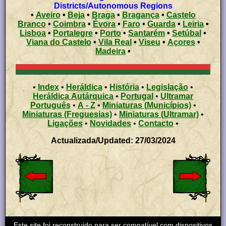
Districts/Autonomous Regions
•
Aveiro
•
Beja
•
Braga
•
Bragança
•
Castelo
Branco
•
Coimbra
•
Évora
•
Faro
•
Guarda
•
Leiria
•
Lisboa
•
Portalegre
•
Porto
•
Santarém
•
Setúbal
•
Viana do Castelo
•
Vila Real
•
Viseu
•
Açores
•
Madeira
•
•
Index
•
Heráldica
•
História
•
Legislação
•
Heráldica Autárquica
•
Portugal
•
Ultramar
Português
•
A - Z
•
Miniaturas (Municípios)
•
Miniaturas (Freguesias)
•
Miniaturas (Ultramar)
•
Ligações
•
Novidades
•
Contacto
•
Actualizada/Updated: 27/03/2024
Este site foi reconstruido para ser compatível com dispositivos