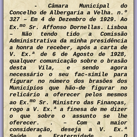
-
Câmara Municipal do
Concelho de Albergaria a Velha. n.º
327 – Em 4 de Dezembro de 1929. Ao
mo
Ex.
Sr. Affonso Dornellas. Lisboa
– Não tendo tido a Comissão
Administrativa da minha presidência
a honra de receber, após a carta de
V. Ex.ª de 6 de Agosto de 1928,
qualquer comunicação sobre o brasão
desta Vila, e sendo agora
necessário o seu fac-simile para
figurar no número dos brasões dos
Municípios que hão-de figurar no
relicário a oferecer pelos mesmos
mo
ao Ex.
Sr. Ministro das Finanças,
rogo a V. Ex.ª a finesa de me dizer
o que sobre o assunto se lhe
oferecer. . – Com a maior
consideração, deseja a V. Ex.ª
Saúde e Fraternidade. – O