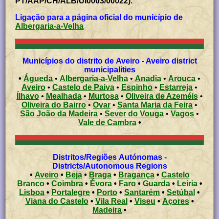
PT/AAP/CH/ALB/UI0003/00022).
Ligação para a página oficial do município de
Albergaria-a-Velha
Municípios do distrito de Aveiro - Aveiro district
municipalities
•
Águeda
•
Albergaria-a-Velha
•
Anadia
•
Arouca
•
Aveiro
•
Castelo de Paiva
•
Espinho
•
Estarreja
•
Ílhavo
•
Mealhada
•
Murtosa
•
Oliveira de Azeméis
•
Oliveira do Bairro
•
Ovar
•
Santa Maria da Feira
•
São João da Madeira
•
Sever do Vouga
•
Vagos
•
Vale de Cambra
•
Distritos/Regiões Autónomas -
Districts/Autonomous Regions
•
Aveiro
•
Beja
•
Braga
•
Bragança
•
Castelo
Branco
•
Coimbra
•
Évora
•
Faro
•
Guarda
•
Leiria
•
Lisboa
•
Portalegre
•
Porto
•
Santarém
•
Setúbal
•
Viana do Castelo
•
Vila Real
•
Viseu
•
Açores
•
Madeira
•