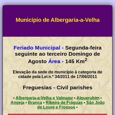
Município de Albergaria-a-Velha
Feriado Municipal -
Segunda-feira
seguinte ao terceiro Domingo de
2
Agosto
Área -
145
Km
Elevação da sede do município à categoria de
cidade pela Lei n.º 34/2011 de 17/06/2011
Freguesias - Civil parishes
•
Albergaria-a-Velha e Valmaior
•
Alquerubim
•
Angeja
•
Branca
•
Ribeira de Fráguas
•
São João
de Loure e Frossos
•