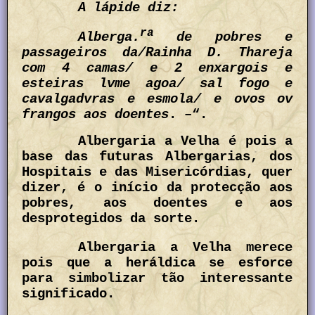
A lápide diz:
ra
Alberga.
de pobres e
passageiros da/Rainha D. Thareja
com 4 camas/ e 2 enxargois e
esteiras lvme agoa/ sal fogo e
cavalgadvras e esmola/ e ovos ov
frangos aos doentes
. –“.
Albergaria a Velha é pois a
base das futuras Albergarias, dos
Hospitais e das Misericórdias, quer
dizer, é o início da protecção aos
pobres, aos doentes e aos
desprotegidos da sorte.
Albergaria a Velha merece
pois que a heráldica se esforce
para simbolizar tão interessante
significado.