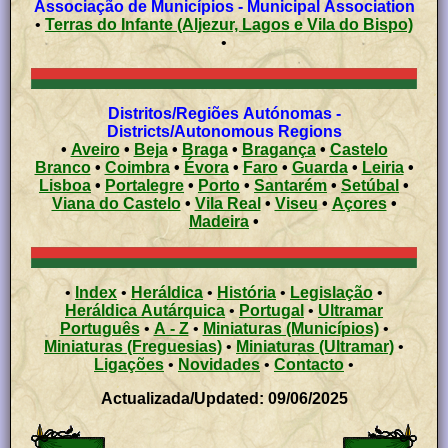
Associação de Municípios - Municipal Association
•
Terras do Infante (Aljezur, Lagos e Vila do Bispo)
•
Distritos/Regiões Autónomas -
Districts/Autonomous Regions
•
Aveiro
•
Beja
•
Braga
•
Bragança
•
Castelo
Branco
•
Coimbra
•
Évora
•
Faro
•
Guarda
•
Leiria
•
Lisboa
•
Portalegre
•
Porto
•
Santarém
•
Setúbal
•
Viana do Castelo
•
Vila Real
•
Viseu
•
Açores
•
Madeira
•
•
Index
•
Heráldica
•
História
•
Legislação
•
Heráldica Autárquica
•
Portugal
•
Ultramar
Português
•
A - Z
•
Miniaturas (Municípios)
•
Miniaturas (Freguesias)
•
Miniaturas (Ultramar)
•
Ligações
•
Novidades
•
Contacto
•
Actualizada/Updated: 09/06/2025