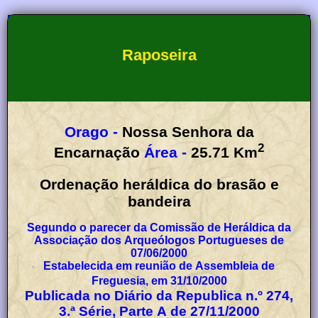
Raposeira
Orago -
Nossa Senhora da
2
Encarnação
Área -
25.71
Km
Ordenação heráldica do brasão e
bandeira
Segundo o parecer da Comissão de Heráldica da
Associação dos Arqueólogos Portugueses de
07/06/2000
Estabelecida em reunião de Assembleia de
Freguesia, em 31/10/2000
Publicada no Diário da Republica n.º 274,
3.ª Série, Parte A de 27/11/2000