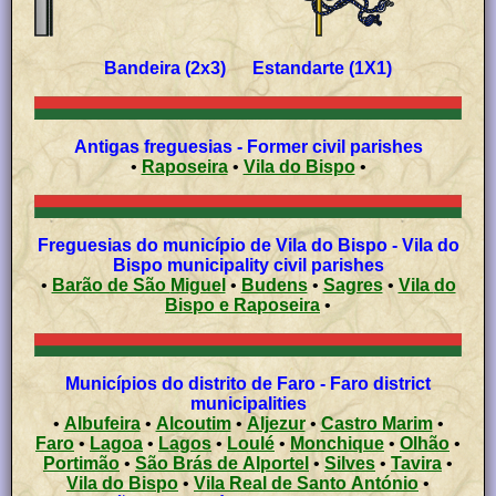
Bandeira (2x3) Estandarte (1X1)
Antigas freguesias - Former civil parishes
•
Raposeira
•
Vila do Bispo
•
Freguesias do município de Vila do Bispo - Vila do
Bispo municipality civil parishes
•
Barão de São Miguel
•
Budens
•
Sagres
•
Vila do
Bispo e Raposeira
•
Municípios do distrito de Faro - Faro district
municipalities
•
Albufeira
•
Alcoutim
•
Aljezur
•
Castro Marim
•
Faro
•
Lagoa
•
Lagos
•
Loulé
•
Monchique
•
Olhão
•
Portimão
•
São Brás de Alportel
•
Silves
•
Tavira
•
Vila do Bispo
•
Vila Real de Santo António
•