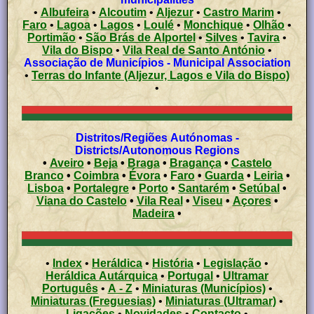
•
Albufeira
•
Alcoutim
•
Aljezur
•
Castro Marim
•
Faro
•
Lagoa
•
Lagos
•
Loulé
•
Monchique
•
Olhão
•
Portimão
•
São Brás de Alportel
•
Silves
•
Tavira
•
Vila do Bispo
•
Vila Real de Santo António
•
Associação de Municípios - Municipal Association
•
Terras do Infante (Aljezur, Lagos e Vila do Bispo)
•
Distritos/Regiões Autónomas -
Districts/Autonomous Regions
•
Aveiro
•
Beja
•
Braga
•
Bragança
•
Castelo
Branco
•
Coimbra
•
Évora
•
Faro
•
Guarda
•
Leiria
•
Lisboa
•
Portalegre
•
Porto
•
Santarém
•
Setúbal
•
Viana do Castelo
•
Vila Real
•
Viseu
•
Açores
•
Madeira
•
•
Index
•
Heráldica
•
História
•
Legislação
•
Heráldica Autárquica
•
Portugal
•
Ultramar
Português
•
A - Z
•
Miniaturas (Municípios)
•
Miniaturas (Freguesias)
•
Miniaturas (Ultramar)
•
Ligações
•
Novidades
•
Contacto
•