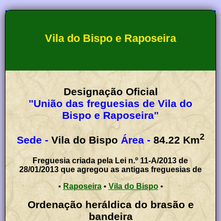
Vila do Bispo e Raposeira
Designação Oficial
"União das freguesias de Vila do
Bispo e Raposeira"
2
Sede -
Vila do Bispo
Área -
84.22
Km
Freguesia criada pela Lei n.º 11-A/2013 de
28/01/2013 que agregou as antigas freguesias de
•
Raposeira
•
Vila do Bispo
•
Ordenação heráldica do brasão e
bandeira