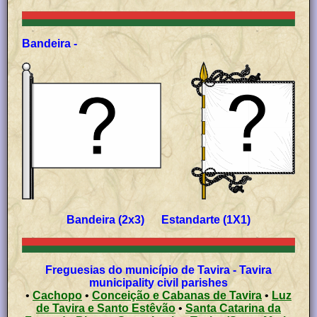
Bandeira -
Bandeira (2x3) Estandarte (1X1)
Freguesias do município de Tavira - Tavira
municipality civil parishes
•
Cachopo
•
Conceição e Cabanas de Tavira
•
Luz
de Tavira e Santo Estêvão
•
Santa Catarina da