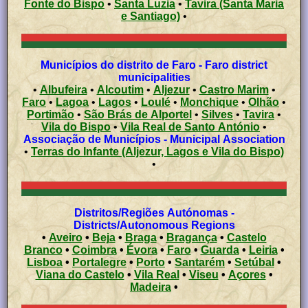
Fonte do Bispo
•
Santa Luzia
•
Tavira (Santa Maria
e Santiago)
•
Municípios do distrito de Faro - Faro district
municipalities
•
Albufeira
•
Alcoutim
•
Aljezur
•
Castro Marim
•
Faro
•
Lagoa
•
Lagos
•
Loulé
•
Monchique
•
Olhão
•
Portimão
•
São Brás de Alportel
•
Silves
•
Tavira
•
Vila do Bispo
•
Vila Real de Santo António
•
Associação de Municípios - Municipal Association
•
Terras do Infante (Aljezur, Lagos e Vila do Bispo)
•
Distritos/Regiões Autónomas -
Districts/Autonomous Regions
•
Aveiro
•
Beja
•
Braga
•
Bragança
•
Castelo
Branco
•
Coimbra
•
Évora
•
Faro
•
Guarda
•
Leiria
•
Lisboa
•
Portalegre
•
Porto
•
Santarém
•
Setúbal
•
Viana do Castelo
•
Vila Real
•
Viseu
•
Açores
•
Madeira
•