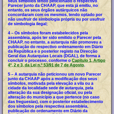
seus símbolos tendo peticionado o respectivo
Parecer junto da CHAAP, que esta já emitiu, no
entanto, os seus órgãos autárquicos não
concordaram com os mesmos, tendo optado por
não usufruir de simbologia própria ou por usufruir
de simbologia ilegal;
4 – Os símbolos foram estabelecidos pela
assembleia, após ter sido emitido o Parecer pela
CHAAP, no entanto, a autarquia não promoveu a
publicação do respectivo ordenamento em Diário
da República e o posterior registo na Direcção
Geral das Autarquias Locais (DGAL), de forma a
concluir o processo, conforme o
Capitulo 1, Artigo
4º, 2 e 3, da Lei n.º 53/91 de 7 de Agosto
.
5 – A autarquia não peticionou um novo Parecer
junto da CHAAP após a modificação dos seus
símbolos, motivada pela elevação a vila ou a
cidade da localidade sede de autarquia, pela
alteração da sua designação oficial, ou pela
alteração do município a que pertence (no caso
das freguesias), com o posterior estabelecimento
dos símbolos pela respectiva assembleia,
publicação do ordenamento em Diário da