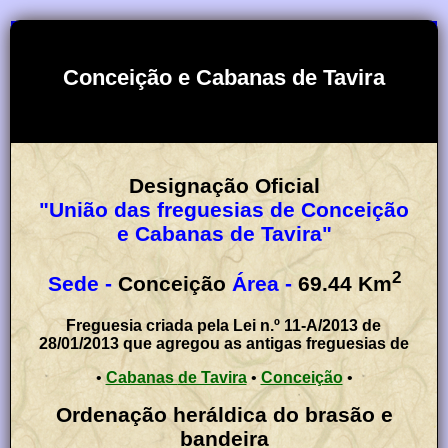
Conceição e Cabanas de Tavira
Designação Oficial
"União das freguesias de Conceição
e Cabanas de Tavira"
2
Sede -
Conceição
Área -
69.44
Km
Freguesia criada pela Lei n.º 11-A/2013 de
28/01/2013 que agregou as antigas freguesias de
•
Cabanas de Tavira
•
Conceição
•
Ordenação heráldica do brasão e
bandeira