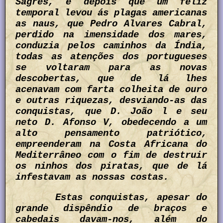
Sagres, e depois que um feliz
temporal levou ás plagas americanas
as naus, que Pedro Alvares Cabral,
perdido na imensidade dos mares,
conduzia pelos caminhos da Índia,
todas as atenções dos portugueses
se voltaram para as novas
descobertas, que de lá lhes
acenavam com farta colheita de ouro
e outras riquezas, desviando-as das
conquistas, que D. João l e seu
neto D. Afonso V, obedecendo a um
alto pensamento patriótico,
empreenderam na Costa Africana do
Mediterrâneo com o fim de destruir
os ninhos dos piratas, que de lá
infestavam as nossas costas.
Estas conquistas, apesar do
grande dispêndio de braços e
cabedais davam-nos, além do