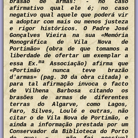
brasão de armas: - no caso
afirmativo qual ele é; no caso
negativo qual aquele que poderá vir
a adoptar com mais ou menos justeza
e rigor históricos. O Padre José
Gonçalves Vieira na sua «Memória
Monográfica de Vila Nova de
Portimão» (obra de que tomamos a
liberdade de ofertar um exemplar a
ma
essa Ex.
Associação) afirma que
«Portimão nunca teve brazão
d'armas» (pag. 30 da obra citada) e
para tal afirmação invoca o facto
de Vilhena Barbosa citando os
brasões de armas de diferentes
terras do Algarve, como Lagos,
Faro, Silves, Loulé e outras, não
citar o de Vila Nova de Portimão, e
ainda a informação prestada por um
Conservador da Biblioteca do Porto