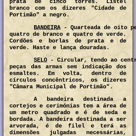
prata de cinco torres. Listel
branco com os dizeres "Cidade de
Portimão" a negro.
BANDEIRA
- Quarteada de oito p
quatro de branco e quatro de verde.
Cordões e borlas de prata e de
verde. Haste e lança douradas.
SELO
- Circular, tendo ao cent
peças das armas sem indicação dos
esmaltes. Em volta, dentro de
círculos concêntricos, os dizeres
"Câmara Municipal de Portimão".
A bandeira destinada a
cortejos e cerimónias tem a área de
um metro quadrado e é de seda e
bordada. A bandeira destinada a ser
arvorada, é de filel e terá as
dimensões julgadas necessárias,