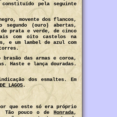
constituído pela seguinte
negro, movente dos flancos,
o segundo (ouro) abertas,
 de prata e verde, de cinco
ais com oito castelos na
is, e um lambel de azul com
torres.
o brasão das armas e coroa,
as. Haste e lança douradas.
indicação dos esmaltes. Em
DE LAGOS
.
por que este só era próprio
s. Tão pouco o de
Honrada
,