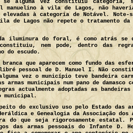
o se alguma vez constituiu categoria, 
al manuelino à vila de Lagos, não haveri
 elevadas à categoria de Notável. Note-
ila de Lagos não repete o tratamento da
da iluminura do foral, é como atrás se 
constituiu, nem pode, dentro das regra
no do escudo.
 branca que aparecem como fundo das esfe
libré pessoal de D. Manuel I. Não consti
alguma vez o município teve bandeira car
as armas municipais num pano de damasco c
egras actualmente adoptadas as bandeiras
o municipal.
peito do exclusivo uso pelo Estado das a
Heráldica e Genealogia da Associação dos 
ra do que seja rigorosamente estatal. 
gos das armas pessoais do Infante D. H