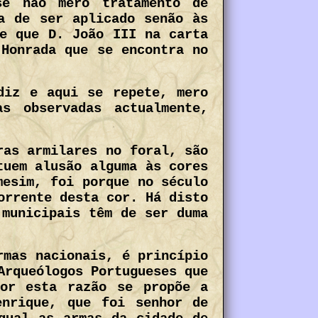
se não mero tratamento de
a de ser aplicado senão às
se que D. João III na carta
 Honrada que se encontra no
diz e aqui se repete, mero
s observadas actualmente,
ras armilares no foral, são
tuem alusão alguma às cores
mesim, foi porque no século
orrente desta cor. Há disto
 municipais têm de ser duma
rmas nacionais, é princípio
Arqueólogos Portugueses que
Por esta razão se propõe a
enrique, que foi senhor de