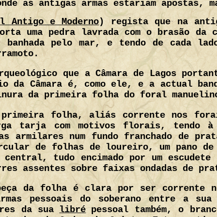
onde as antigas armas estariam apostas, m
al Antigo e Moderno
) regista que na anti
orta uma pedra lavrada com o brasão da 
, banhada pelo mar, e tendo de cada lad
rramoto.
rqueológico que a Câmara de Lagos portan
io da Câmara é, como ele, e a actual ban
inura da primeira folha do foral manuelin
 primeira folha, aliás corrente nos fora
rga tarja com motivos florais, tendo à
as armilares num fundo franchado de pra
rcular de folhas de loureiro, um pano de
 central, tudo encimado por um escudete
rres assentes sobre faixas ondadas de pra
beça da folha é clara por ser corrente n
armas pessoais do soberano entre a sua 
res da sua
libré
pessoal também, o branc