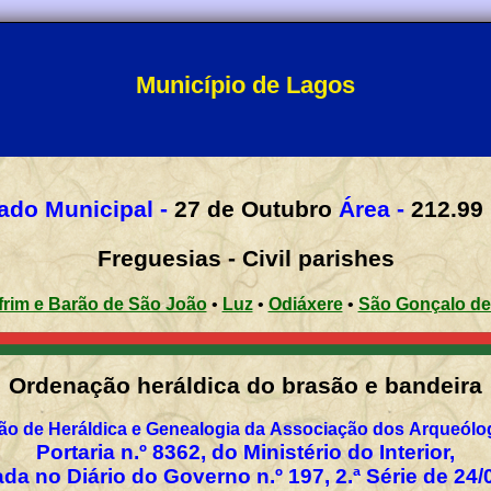
Município de Lagos
ado Municipal -
27 de Outubro
Área -
212
.
99
Freguesias - Civil parishes
rim e Barão de São João
•
Luz
•
Odiáxere
•
São Gonçalo de
Ordenação heráldica do brasão e bandeira
o de Heráldica e Genealogia da Associação dos Arqueólo
Portaria n.º 8362, do Ministério do Interior,
da no Diário do Governo n.º 197, 2.ª Série de 24/