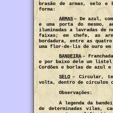
brasão de armas, selo e 
forma:
ARMAS
– De azul, co
e uma porta do mesmo, ao
iluminadas a lavradas de n
faixas; em chefe, as ar
bordadura, entre as quatro
uma flor-de-lis de ouro em
BANDEIRA
– Franchad
e por baixo dele um listel
Cordões e borlas de azul e
SELO
– Circular, t
volta, dentro de círculos 
Observações:
A legenda da bandei
de determinadas vilas, c