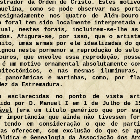
strador da Ordem de Cristo. Estes motiv
nuelina, como se pode observar nas port
esignadamente nos quatro de Além-Dour
o foral tem sido localmente interpretada 
tual, nestes forais, incluírem-se-lhe as
dos. Afigura-se, por isso, que o artist
uito, umas armas por ele idealizadas do q
ignou neste pormenor a reprodução do selo
ouros, que envolve essa reprodução, poss
 é um motivo ornamental absolutamente co
uitectónicos, e nas mesmas iluminuras,
s panorâmicas e marinhas, como, por fl
dez da Estremadura.
e esclarecidas no ponto de vista art
dido por D. Manuel I em 1 de Julho de 1
ável
(era um título genérico que por es
r importância que ainda não tivessem fo
 tendo em consideração o que de
part
las oferecem, com exclusão do que se ap
áldica e Genealogia da Associação dos Ar