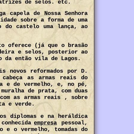
atrizes de selos. etc.
ga capela de Nossa Senhora
cidade sobre a forma de uma
o do castelo uma lança, ao
to oferece (já que o brasão
deira e selos, posterior ao
o da então vila de Lagos.
is novos reformados por D.
 cabeça as armas reais do
ta e de vermelho, e, no pé,
 muralha de prata, com duas
 com as armas reais , sobre
ta e verde.
os diplomas e na heráldica
conhecida
empresa
pessoal,
o e o vermelho, tomadas do