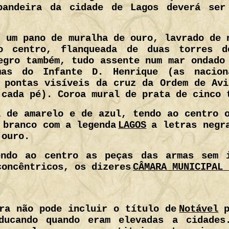
bandeira da cidade de Lagos deverá ser 
m um pano de muralha de ouro, lavrado de 
 centro, flanqueada de duas torres d
egro também, tudo assente num mar ondado
mas do Infante D. Henrique (as nacion
 pontas visíveis da cruz da Ordem de Av
 cada pé). Coroa mural de prata de cinco 
a de amarelo e de azul, tendo ao centro 
 branco com a legenda
LAGOS
a letras negr
 ouro.
endo ao centro as peças das armas sem 
concêntricos, os dizeres
CÂMARA MUNICIPAL 
ra não pode incluir o título de
Notável
aducando quando eram elevadas a cidade