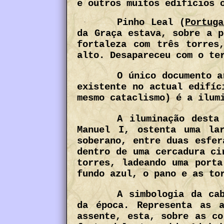
e outros muitos edifícios 
Pinho Leal (
Portug
da Graça estava, sobre a p
fortaleza com três torres
alto. Desapareceu com o te
O único documento a
existente no actual edifíc
mesmo cataclismo) é a ilum
A iluminação desta
Manuel I, ostenta uma la
soberano, entre duas esfer
dentro de uma cercadura ci
torres, ladeando uma porta
fundo azul, o pano e as to
A simbologia da ca
da época. Representa as 
assente, esta, sobre as co