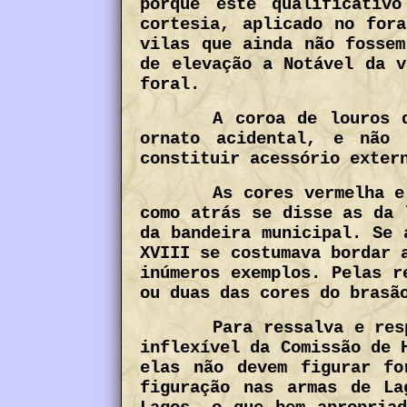
porque este qualificativ
cortesia, aplicado no for
vilas que ainda não fossem
de elevação a Notável da v
foral.
A coroa de louros 
ornato acidental, e não 
constituir acessório exter
As cores vermelha e
como atrás se disse as da 
da bandeira municipal. Se 
XVIII se costumava bordar 
inúmeros exemplos. Pelas r
ou duas das cores do brasã
Para ressalva e res
inflexível da Comissão de 
elas não devem figurar fo
figuração nas armas de La