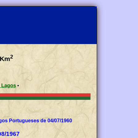
2
Km
 Lagos
•
gos Portugueses de 04/07/1960
08/1967