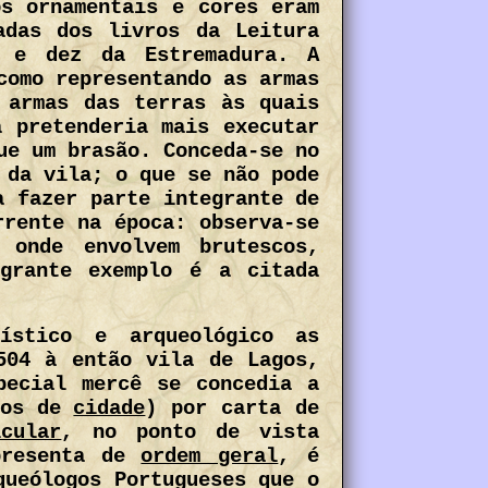
os ornamentais e cores eram
adas dos livros da Leitura
o e dez da Estremadura. A
como representando as armas
 armas das terras às quais
a pretenderia mais executar
ue um brasão. Conceda-se no
 da vila; o que se não pode
a fazer parte integrante de
rrente na época: observa-se
 onde envolvem brutescos,
agrante exemplo é a citada
ístico e arqueológico as
504 à então vila de Lagos,
pecial mercê se concedia a
ros de
cidade
) por carta de
icular
, no ponto de vista
resenta de
ordem geral
, é
queólogos Portugueses que o