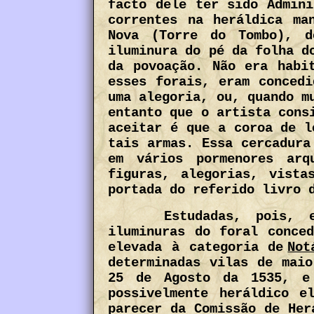
facto dele ter sido Admini
correntes na heráldica ma
Nova (Torre do Tombo), d
iluminura do pé da folha d
da povoação. Não era habi
esses forais, eram concedi
uma alegoria, ou, quando m
entanto que o artista cons
aceitar é que a coroa de l
tais armas. Essa cercadura
em vários pormenores arq
figuras, alegorias, vista
portada do referido livro 
Estudadas, pois, 
iluminuras do foral conce
elevada à categoria de
Not
determinadas vilas de maio
25 de Agosto da 1535, e
possivelmente heráldico e
parecer da Comissão de Her